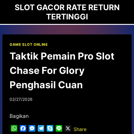
Skip
SLOT GACOR RATE RETURN
to
TERTINGGI
content
GAME SLOT ONLINE
Taktik Pemain Pro Slot
Chase For Glory
Penghasil Cuan
02/27/2026
Bagikan
W
F
M
T
S
L
X
Share