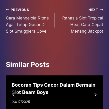
Post
PREVIOUS
NEXT
Cara Mengelola Ritme
Rahasia Slot Tropical
navigation
Agar Tetap Gacor Di
Heat Cara Cepat
Slot Smugglers Cove
Menang Jackpot
Similar Posts
Bocoran Tips Gacor Dalam Bermain
Slot Beam Boys
03/17/2025