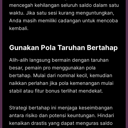
mencegah kehilangan seluruh saldo dalam satu
waktu. Jika satu sesi kurang menguntungkan,
Anda masih memiliki cadangan untuk mencoba
kembali.
Gunakan Pola Taruhan Bertahap
Alih-alih langsung bermain dengan taruhan
besar, pemain pro menggunakan pola
bertahap. Mulai dari nominal kecil, kemudian
naikkan perlahan jika pola kemenangan mulai
stabil atau fitur bonus terlihat mendekat.
Strategi bertahap ini menjaga keseimbangan
antara risiko dan potensi keuntungan. Hindari
kenaikan drastis yang dapat menguras saldo