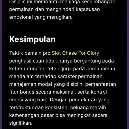
Disiplin ini membantu menjaga keseimbangan
permainan dan menghindari keputusan
emosional yang merugikan.
Kesimpulan
Taktik pemain pro
Slot Chase For Glory
penghasil cuan tidak hanya bergantung pada
keberuntungan, tetapi juga pada pemahaman
mendalam terhadap karakter permainan,
manajemen modal yang disiplin, pemanfaatan
fitur bonus secara maksimal, serta kontrol
emosi yang baik. Dengan pendekatan yang
terstruktur dan konsisten, peluang meraih
kemenangan besar bisa meningkat secara
signifikan.