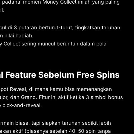
lai, padahal momen Money Collect inilah yang paling
f.
l di 3 putaran berturut-turut, tingkatkan taruhan
 nilai hadiah.
 Collect sering muncul beruntun dalam pola
l Feature Sebelum Free Spins
ackpot Reveal, di mana kamu bisa memenangkan
jor, dan Grand. Fitur ini aktif ketika 3 simbol bonus
pick-and-reveal.
main biasa, tapi siapkan taruhan sedikit lebih
akan aktif (biasanya setelah 40–50 spin tanpa