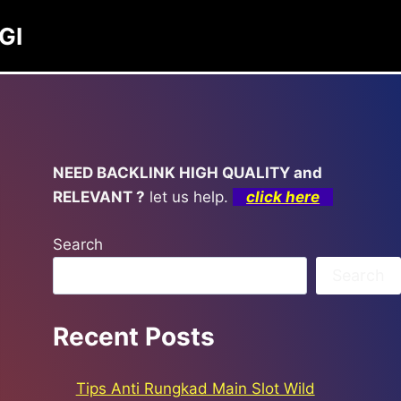
GI
NEED BACKLINK HIGH QUALITY and
RELEVANT ?
let us help.
click here
Search
Search
Recent Posts
Tips Anti Rungkad Main Slot Wild