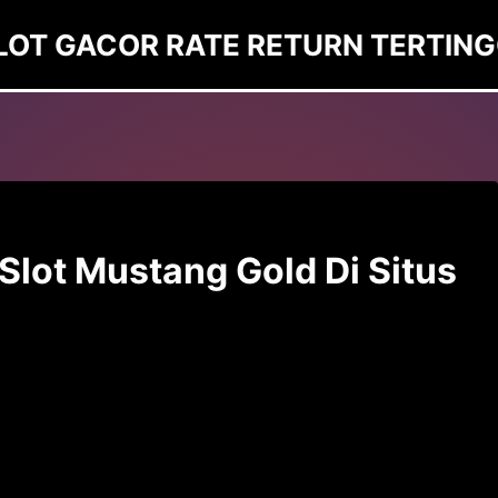
LOT GACOR RATE RETURN TERTING
lot Mustang Gold Di Situs