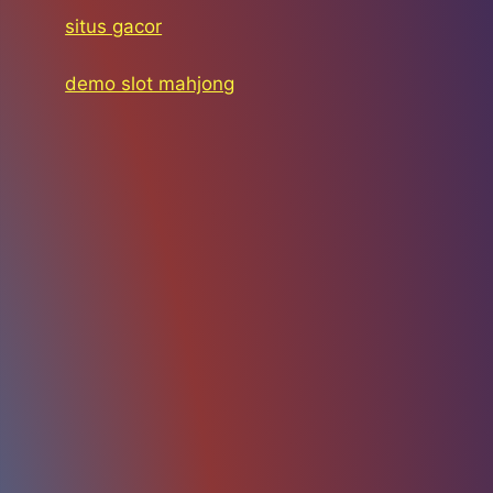
situs gacor
demo slot mahjong