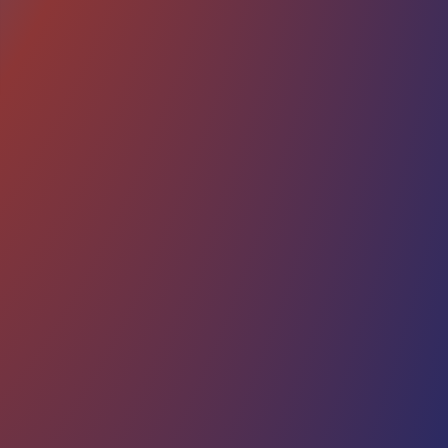
Strategi Jitu Untuk