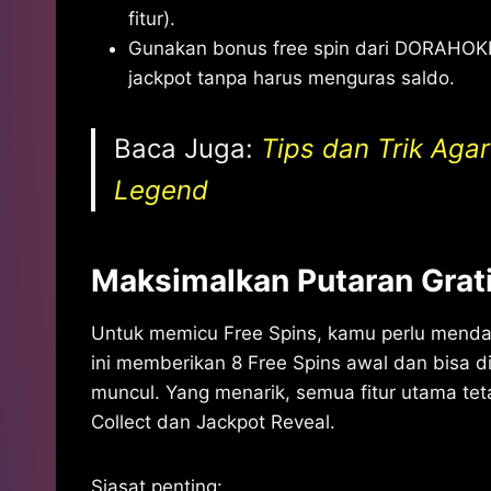
fitur).
Gunakan bonus free spin dari DORAHOKI
jackpot tanpa harus menguras saldo.
Baca Juga:
Tips dan Trik Aga
Legend
Maksimalkan Putaran Grati
Untuk memicu Free Spins, kamu perlu mendapa
ini memberikan 8 Free Spins awal dan bisa d
muncul. Yang menarik, semua fitur utama te
Collect dan Jackpot Reveal.
Siasat penting: