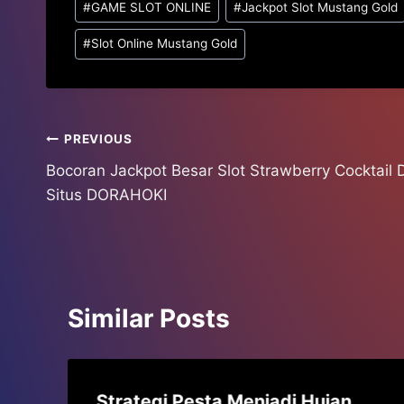
#
GAME SLOT ONLINE
#
Jackpot Slot Mustang Gold
Tags:
#
Slot Online Mustang Gold
Post
PREVIOUS
Bocoran Jackpot Besar Slot Strawberry Cocktail D
navigation
Situs DORAHOKI
Similar Posts
Strategi Pesta Menjadi Hujan