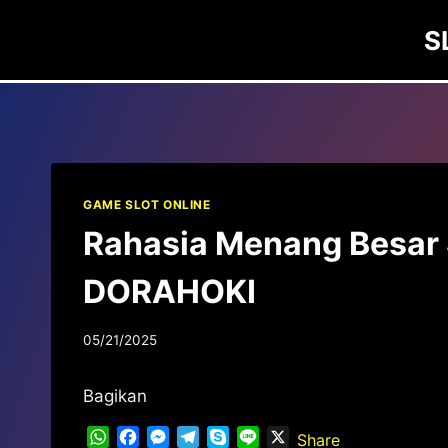
Skip
S
to
content
GAME SLOT ONLINE
Rahasia Menang Besar S
DORAHOKI
05/21/2025
Bagikan
W
F
M
T
S
L
X
Share