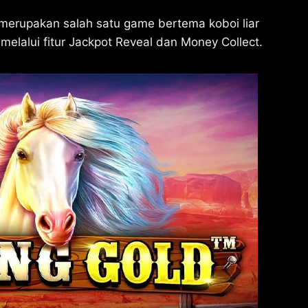
 merupakan salah satu game bertema koboi liar
lalui fitur Jackpot Reveal dan Money Collect.