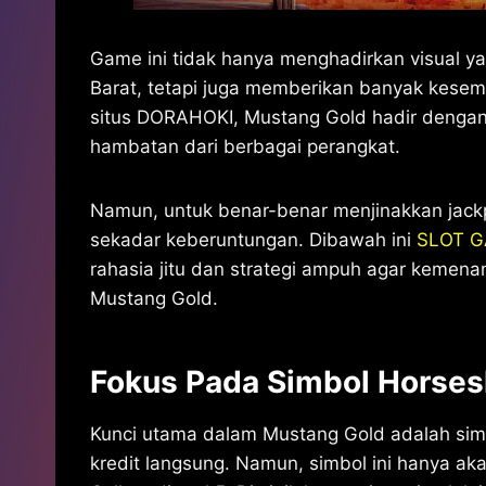
Game ini tidak hanya menghadirkan visual 
Barat, tetapi juga memberikan banyak kesem
situs DORAHOKI, Mustang Gold hadir dengan 
hambatan dari berbagai perangkat.
Namun, untuk benar-benar menjinakkan jackpo
sekadar keberuntungan. Dibawah ini
SLOT G
rahasia jitu dan strategi ampuh agar kemena
Mustang Gold.
Fokus Pada Simbol Horses
Kunci utama dalam Mustang Gold adalah sim
kredit langsung. Namun, simbol ini hanya ak