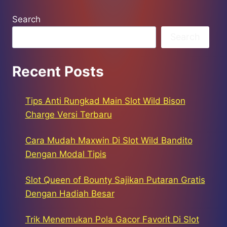
Search
Search
Recent Posts
Tips Anti Rungkad Main Slot Wild Bison
Charge Versi Terbaru
Cara Mudah Maxwin Di Slot Wild Bandito
Dengan Modal Tipis
Slot Queen of Bounty Sajikan Putaran Gratis
Dengan Hadiah Besar
Trik Menemukan Pola Gacor Favorit Di Slot