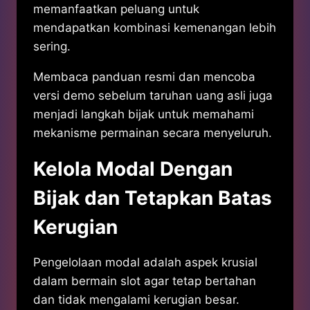
memanfaatkan peluang untuk
mendapatkan kombinasi kemenangan lebih
sering.
Membaca panduan resmi dan mencoba
versi demo sebelum taruhan uang asli juga
menjadi langkah bijak untuk memahami
mekanisme permainan secara menyeluruh.
Kelola Modal Dengan
Bijak dan Tetapkan Batas
Kerugian
Pengelolaan modal adalah aspek krusial
dalam bermain slot agar tetap bertahan
dan tidak mengalami kerugian besar.