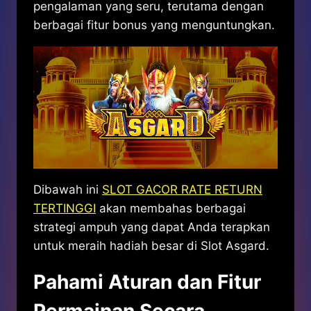
pengalaman yang seru, terutama dengan
berbagai fitur bonus yang menguntungkan.
Dibawah ini
SLOT GACOR RATE RETURN
TERTINGGI
akan membahas berbagai
strategi ampuh yang dapat Anda terapkan
untuk meraih hadiah besar di Slot Asgard.
Pahami Aturan dan Fitur