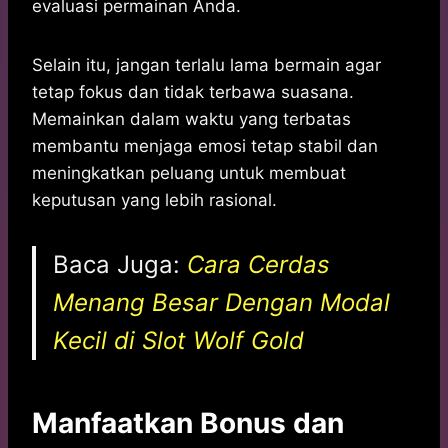
evaluasi permainan Anda.
Selain itu, jangan terlalu lama bermain agar
tetap fokus dan tidak terbawa suasana.
Memainkan dalam waktu yang terbatas
membantu menjaga emosi tetap stabil dan
meningkatkan peluang untuk membuat
keputusan yang lebih rasional.
Baca Juga:
Cara Cerdas
Menang Besar Dengan Modal
Kecil di Slot Wolf Gold
Manfaatkan Bonus dan