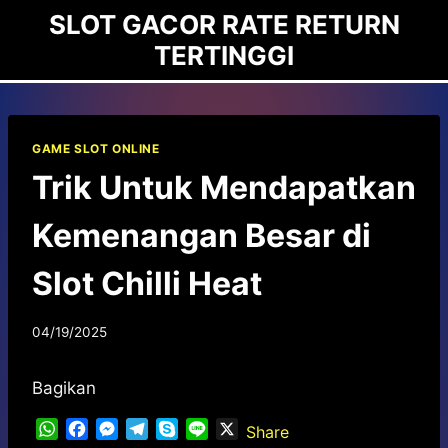
Skip
SLOT GACOR RATE RETURN
to
TERTINGGI
content
GAME SLOT ONLINE
Trik Untuk Mendapatkan
Kemenangan Besar di
Slot Chilli Heat
04/19/2025
Bagikan
W
F
M
T
S
L
X
Share