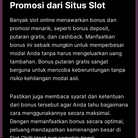
Promosi dari Situs Slot
Banyak slot online menawarkan bonus dan
promosi menarik, seperti bonus deposit,
putaran gratis, dan cashback. Manfaatkan
bonus ini sebaik mungkin untuk memperbesar
modal Anda tanpa harus mengeluarkan uang
tambahan. Bonus putaran gratis sangat
berguna untuk mencoba keberuntungan tanpa
risiko kehilangan modal asli.
Pastikan juga membaca syarat dan ketentuan
dari bonus tersebut agar Anda tahu bagaimana
cara menggunakannya secara maksimal.
Dengan memanfaatkan bonus secara optimal,
peluang mendapatkan kemenangan besar di