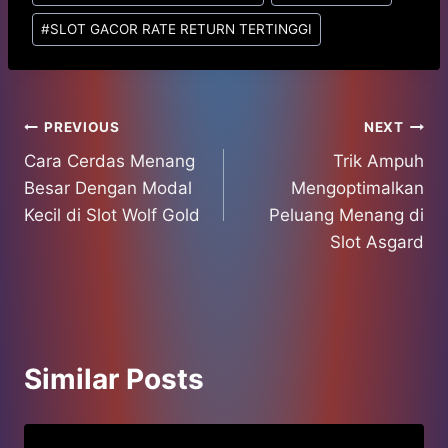
#
SLOT GACOR RATE RETURN TERTINGGI
Post
PREVIOUS
NEXT
Cara Cerdas Menang
Trik Ampuh
navigation
Besar Dengan Modal
Mengoptimalkan
Kecil di Slot Wolf Gold
Peluang Menang di
Slot Asgard
Similar Posts