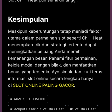
Slot Chilli Heat pun semakin tinggi.
Kesimpulan
Meskipun keberuntungan tetap menjadi faktor
utama dalam permainan slot seperti Chilli Heat,
menerapkan trik dan strategi tertentu dapat
meningkatkan peluang Anda meraih
kemenangan besar. Pahami fitur permainan,
kelola modal dengan bijak, dan manfaatkan
bonus yang tersedia. Ayo simak dan ikuti terus
informasi slot online secara lengkap hanya
di
SLOT ONLINE PALING GACOR
.
Post
#
GAME SLOT ONLINE
Tags:
#
Jackpot Besar di Slot Chilli Heat
#
Slot Chilli Heat