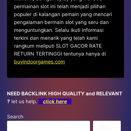
permainan slot ini telah menjadi pilihan
populer di kalangan pemain yang mencari
pengalaman bermain slot yang seru dan
menguntungkan. Selalu ikuti informasi
terkini dan menarik yang telah kami
rangkum meliputi SLOT GACOR RATE
RETURN TERTINGGI tentunya hanya di
buyindoorgames.com
NEED BACKLINK HIGH QUALITY and RELEVANT
?
let us help.
click here
Search
Search