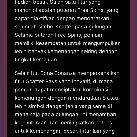
hadiah besar. Salah satu fitur yang
menonjol adalah putaran Free Spins, yang
dapat diaktifkan dengan mendaratkan
sejumlah simbol scatter pada gulungan.
Selama putaran Free Spins, pemain
memiliki kesempatan untuk mengumpulkan
lebih banyak kemenangan seiring dengan
tingkat kemajuan.
Selain itu, Bone Bonanza memperkenalkan
fitur Scatter Pays yang inovatif, di mana
pemain dapat menciptakan kombinasi
kemenangan dengan mendaratkan 8 atau
lebih simbol dengan jenis yang sama di
mana saja pada gulungan. Ini menambah
kegembiraan dan meningkatkan potensi
untuk kemenangan besar. Fitur lain yang