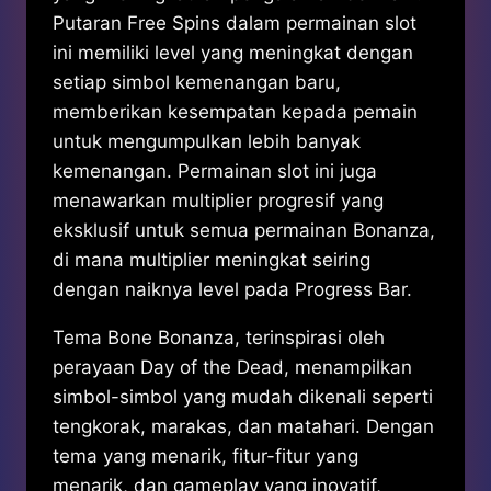
Putaran Free Spins dalam permainan slot
ini memiliki level yang meningkat dengan
setiap simbol kemenangan baru,
memberikan kesempatan kepada pemain
untuk mengumpulkan lebih banyak
kemenangan. Permainan slot ini juga
menawarkan multiplier progresif yang
eksklusif untuk semua permainan Bonanza,
di mana multiplier meningkat seiring
dengan naiknya level pada Progress Bar.
Tema Bone Bonanza, terinspirasi oleh
perayaan Day of the Dead, menampilkan
simbol-simbol yang mudah dikenali seperti
tengkorak, marakas, dan matahari. Dengan
tema yang menarik, fitur-fitur yang
menarik, dan gameplay yang inovatif,