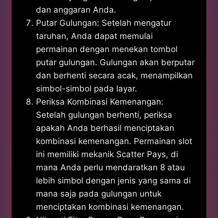
dan anggaran Anda.
Putar Gulungan: Setelah mengatur
taruhan, Anda dapat memulai
permainan dengan menekan tombol
putar gulungan. Gulungan akan berputar
dan berhenti secara acak, menampilkan
simbol-simbol pada layar.
Periksa Kombinasi Kemenangan:
Setelah gulungan berhenti, periksa
apakah Anda berhasil menciptakan
kombinasi kemenangan. Permainan slot
ini memiliki mekanik Scatter Pays, di
mana Anda perlu mendaratkan 8 atau
lebih simbol dengan jenis yang sama di
mana saja pada gulungan untuk
menciptakan kombinasi kemenangan.