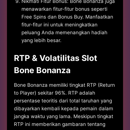
Nikmati Fitur Bonus: Bone Bonanza juga
menawarkan fitur-fitur bonus seperti
Free Spins dan Bonus Buy. Manfaatkan
fitur-fitur ini untuk meningkatkan
peluang Anda memenangkan hadiah
yang lebih besar.
RTP & Volatilitas Slot
Bone Bonanza
Bone Bonanza memiliki tingkat RTP (Return
to Player) sekitar 96%. RTP adalah
persentase teoritis dari total taruhan yang
dibayarkan kembali kepada pemain dalam
jangka waktu yang lama. Meskipun tingkat
RTP ini memberikan gambaran tentang