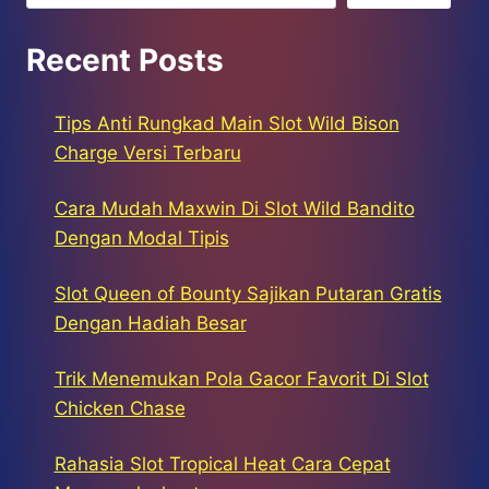
Recent Posts
Tips Anti Rungkad Main Slot Wild Bison
Charge Versi Terbaru
Cara Mudah Maxwin Di Slot Wild Bandito
Dengan Modal Tipis
Slot Queen of Bounty Sajikan Putaran Gratis
Dengan Hadiah Besar
Trik Menemukan Pola Gacor Favorit Di Slot
Chicken Chase
Rahasia Slot Tropical Heat Cara Cepat