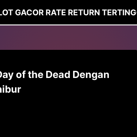
LOT GACOR RATE RETURN TERTING
Day of the Dead Dengan
hibur