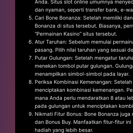
Anda. Situs slot online umumnya meny
dan nyaman, seperti transfer bank, e-wall
Cari Bone Bonanza: Setelah memiliki da
Bonanza di situs tersebut. Biasanya, per
“Permainan Kasino” situs tersebut.
Atur Taruhan: Sebelum memulai permaina
pasang. Pilih nilai taruhan yang sesuai
Putar Gulungan: Setelah mengatur taru
menekan tombol putar gulungan. Gulunga
menampilkan simbol-simbol pada layar.
Periksa Kombinasi Kemenangan: Setelah 
menciptakan kombinasi kemenangan. Perma
mana Anda perlu mendaratkan 8 atau leb
pada gulungan untuk menciptakan komb
Nikmati Fitur Bonus: Bone Bonanza juga 
dan Bonus Buy. Manfaatkan fitur-fitur 
hadiah yang lebih besar.