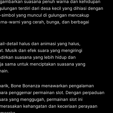
ggambarkan suasana penuh warna dan kehidupan
gulungan terdiri dari desa kecil yang dihiasi dengan
-simbol yang muncul di gulungan mencakup
arna-warni yang cerah, bunga, dan berbagai
il-detail halus dan animasi yang halus,
. Musik dan efek suara yang mengiringi
dirkan suasana yang lebih hidup dan
ja sama untuk menciptakan suasana yang
ain.
narik, Bone Bonanza menawarkan pengalaman
para penggemar permainan slot. Dengan perpaduan
ara yang menggugah, permainan slot ini
merasakan kehangatan dan keceriaan perayaan