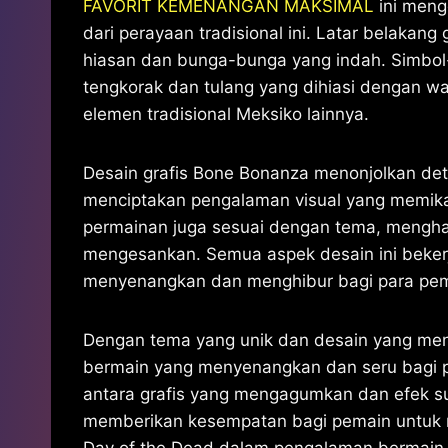
FAVORIT KEMENANGAN MAKSIMAL
ini men
dari perayaan tradisional ini. Latar belakang 
hiasan dan bunga-bunga yang indah. Simbol
tengkorak dan tulang yang dihiasi dengan w
elemen tradisional Meksiko lainnya.
Desain grafis Bone Bonanza menonjolkan deta
menciptakan pengalaman visual yang memikat
permainan juga sesuai dengan tema, mengha
mengesankan. Semua aspek desain ini beker
menyenangkan dan menghibur bagi para pem
Dengan tema yang unik dan desain yang me
bermain yang menyenangkan dan seru bagi 
antara grafis yang mengagumkan dan efek su
memberikan kesempatan bagi pemain untuk 