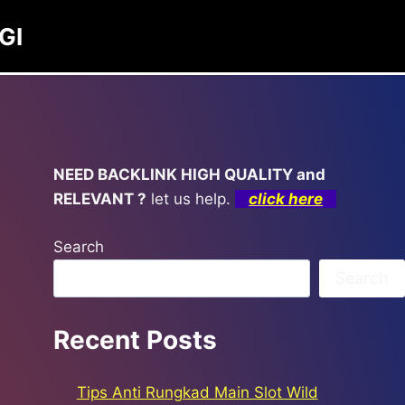
GI
NEED BACKLINK HIGH QUALITY and
RELEVANT ?
let us help.
click here
Search
Search
Recent Posts
Tips Anti Rungkad Main Slot Wild