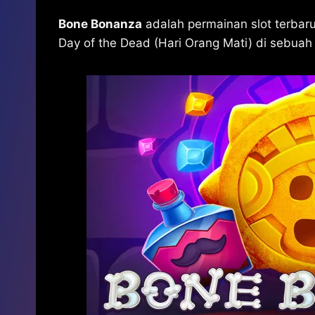
h
a
e
e
k
i
a
c
s
l
y
n
Bone Bonanza
adalah permainan slot terba
t
e
s
e
p
e
Day of the Dead (Hari Orang Mati) di sebuah 
s
b
e
g
e
A
o
n
r
p
o
g
a
p
k
e
m
r