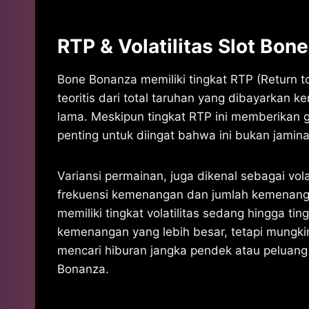
RTP & Volatilitas Slot Bon
Bone Bonanza memiliki tingkat RTP (Return t
teoritis dari total taruhan yang dibayarkan
lama. Meskipun tingkat RTP ini memberikan
penting untuk diingat bahwa ini bukan jami
Variansi permainan, juga dikenal sebagai vol
frekuensi kemenangan dan jumlah kemenang
memiliki tingkat volatilitas sedang hingga tin
kemenangan yang lebih besar, tetapi mungki
mencari hiburan jangka pendek atau peluan
Bonanza.