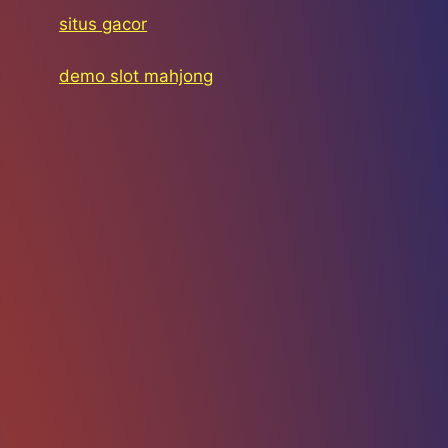
situs gacor
demo slot mahjong