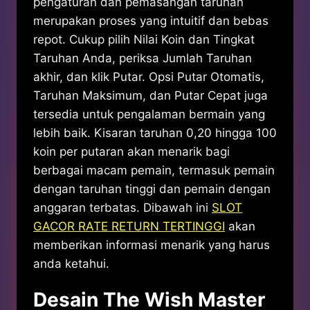
pengaturan dan pemasangan taruhan
merupakan proses yang intuitif dan bebas
repot. Cukup pilih Nilai Koin dan Tingkat
Taruhan Anda, periksa Jumlah Taruhan
akhir, dan klik Putar. Opsi Putar Otomatis,
Taruhan Maksimum, dan Putar Cepat juga
tersedia untuk pengalaman bermain yang
lebih baik. Kisaran taruhan 0,20 hingga 100
koin per putaran akan menarik bagi
berbagai macam pemain, termasuk pemain
dengan taruhan tinggi dan pemain dengan
anggaran terbatas. Dibawah ini
SLOT
GACOR RATE RETURN TERTINGGI
akan
memberikan informasi menarik yang harus
anda ketahui.
Desain The Wish Master