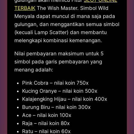
gulungan akan memicu Fitur
SLOT ONLINE
TERBAIK
The Wish Master. Simbol Wild
Menyala dapat muncul di mana saja pada
gulungan, dan menggantikan semua simbol
(kecuali Lamp Scatter) dan membantu
melengkapi kombinasi kemenangan.
Nilai pembayaran maksimum untuk 5
simbol pada garis pembayaran yang
menang adalah:
Pink Cobra – nilai koin 750x
Kucing Oranye – nilai koin 500x
Kalajengking Hijau – nilai koin 400x
Burung Biru – nilai koin 300x
Ace – nilai koin 100x
Raja – nilai koin 80x
Ratu – nilai koin 60x