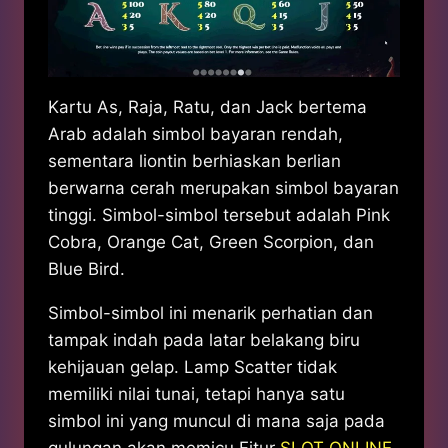
Kartu As, Raja, Ratu, dan Jack bertema
Arab adalah simbol bayaran rendah,
sementara liontin berhiaskan berlian
berwarna cerah merupakan simbol bayaran
tinggi. Simbol-simbol tersebut adalah Pink
Cobra, Orange Cat, Green Scorpion, dan
Blue Bird.
Simbol-simbol ini menarik perhatian dan
tampak indah pada latar belakang biru
kehijauan gelap. Lamp Scatter tidak
memiliki nilai tunai, tetapi hanya satu
simbol ini yang muncul di mana saja pada