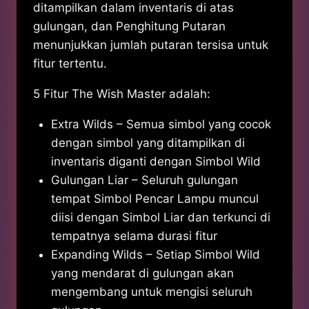
ditampilkan dalam inventaris di atas
gulungan, dan Penghitung Putaran
menunjukkan jumlah putaran tersisa untuk
fitur tertentu.
5 Fitur The Wish Master adalah:
Extra Wilds – Semua simbol yang cocok
dengan simbol yang ditampilkan di
inventaris diganti dengan Simbol Wild
Gulungan Liar – Seluruh gulungan
tempat Simbol Pencar Lampu muncul
diisi dengan Simbol Liar dan terkunci di
tempatnya selama durasi fitur
Expanding Wilds – Setiap Simbol Wild
yang mendarat di gulungan akan
mengembang untuk mengisi seluruh