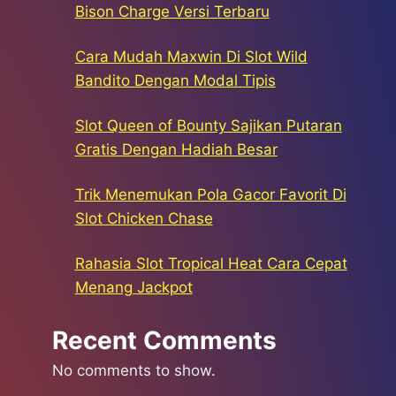
Bison Charge Versi Terbaru
Cara Mudah Maxwin Di Slot Wild
Bandito Dengan Modal Tipis
Slot Queen of Bounty Sajikan Putaran
Gratis Dengan Hadiah Besar
Trik Menemukan Pola Gacor Favorit Di
Slot Chicken Chase
Rahasia Slot Tropical Heat Cara Cepat
Menang Jackpot
Recent Comments
No comments to show.