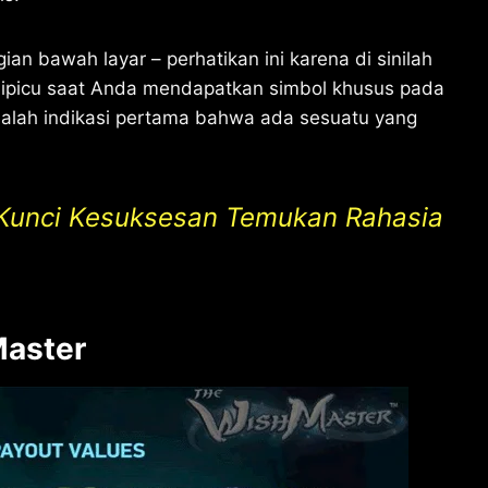
an bawah layar – perhatikan ini karena di sinilah
i dipicu saat Anda mendapatkan simbol khusus pada
adalah indikasi pertama bahwa ada sesuatu yang
 Kunci Kesuksesan Temukan Rahasia
Master