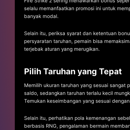
Fire Strike 2 sering menawarkan bonus seper
selalu memanfaatkan promosi ini untuk mem
banyak modal.
Selain itu, periksa syarat dan ketentuan b
persyaratan taruhan, pemain bisa memaksim
terjebak aturan yang merugikan.
Pilih Taruhan yang Tepat
Memilih ukuran taruhan yang sesuai sangat pe
saldo, sedangkan taruhan terlalu kecil mung
Temukan keseimbangan yang sesuai dengan s
Selain itu, perhatikan pola kemenangan sebe
berbasis RNG, pengalaman bermain membant