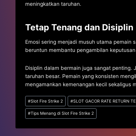
meningkatkan taruhan.
Tetap Tenang dan Disiplin
Emosi sering menjadi musuh utama pemain s
beruntun membantu pengambilan keputusan l
Disiplin dalam bermain juga sangat penting
taruhan besar. Pemain yang konsisten mengik
mengamankan kemenangan kecil sekaligus me
Post
#
Slot Fire Strike 2
#
SLOT GACOR RATE RETURN TE
Tags:
#
Tips Menang di Slot Fire Strike 2