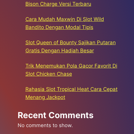
Bison Charge Versi Terbaru
Cara Mudah Maxwin Di Slot Wild
Bandito Dengan Modal Tipis
Slot Queen of Bounty Sajikan Putaran
Gratis Dengan Hadiah Besar
Trik Menemukan Pola Gacor Favorit Di
Slot Chicken Chase
Rahasia Slot Tropical Heat Cara Cepat
Menang Jackpot
Recent Comments
No comments to show.