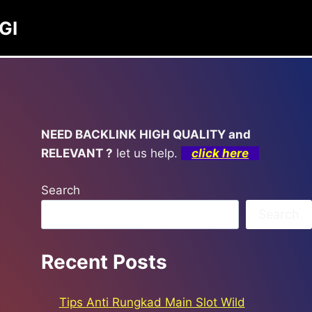
GI
NEED BACKLINK HIGH QUALITY and
RELEVANT ?
let us help.
click here
Search
Search
Recent Posts
Tips Anti Rungkad Main Slot Wild