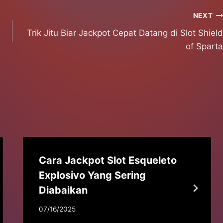
NEXT
Trik Jitu Biar Jackpot Cepat Datang di Slot Shield
of Sparta
Cara Jackpot Slot Esqueleto
Explosivo Yang Sering
Diabaikan
07/16/2025