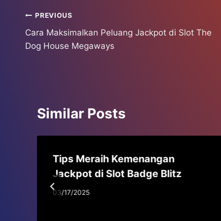
Post
PREVIOUS
Cara Maksimalkan Peluang Jackpot di Slot The
navigation
Dog House Megaways
Similar Posts
Tips Meraih Kemenangan
Jackpot di Slot Badge Blitz
03/17/2025