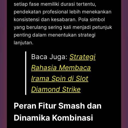
setiap fase memiliki durasi tertentu,
pendekatan profesional lebih menekankan
konsistensi dan kesabaran. Pola simbol
yang berulang sering kali menjadi petunjuk
penting dalam menentukan strategi
lanjutan.
Baca Juga:
Strategi
Rahasia Membaca
Irama Spin di Slot
Diamond Strike
Peran Fitur Smash dan
Dinamika Kombinasi