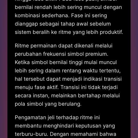
bernilai rendah lebih sering muncul dengan
kombinasi sederhana. Fase ini sering
dianggap sebagai tahap awal sebelum
sistem beralih ke ritme yang lebih produktif.
Ritme permainan dapat dikenali melalui
perubahan frekuensi simbol premium.
Ketika simbol bernilai tinggi mulai muncul
lebih sering dalam rentang waktu tertentu,
hal tersebut dapat menjadi indikasi transisi
menuju fase aktif. Transisi ini tidak terjadi
secara instan, melainkan bertahap melalui
pola simbol yang berulang.
Pengamatan jeli terhadap ritme ini
membantu menghindari keputusan yang
terburu-buru. Dengan memahami bahwa