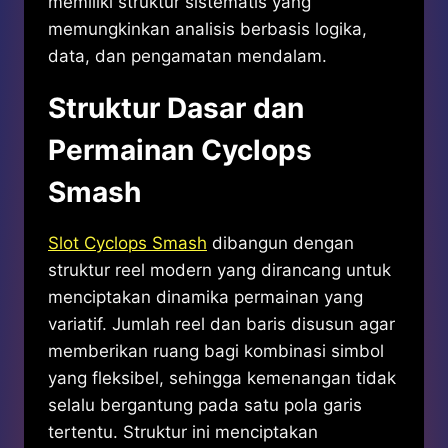
memiliki struktur sistematis yang
memungkinkan analisis berbasis logika,
data, dan pengamatan mendalam.
Struktur Dasar dan
Permainan Cyclops
Smash
Slot Cyclops Smash
dibangun dengan
struktur reel modern yang dirancang untuk
menciptakan dinamika permainan yang
variatif. Jumlah reel dan baris disusun agar
memberikan ruang bagi kombinasi simbol
yang fleksibel, sehingga kemenangan tidak
selalu bergantung pada satu pola garis
tertentu. Struktur ini menciptakan