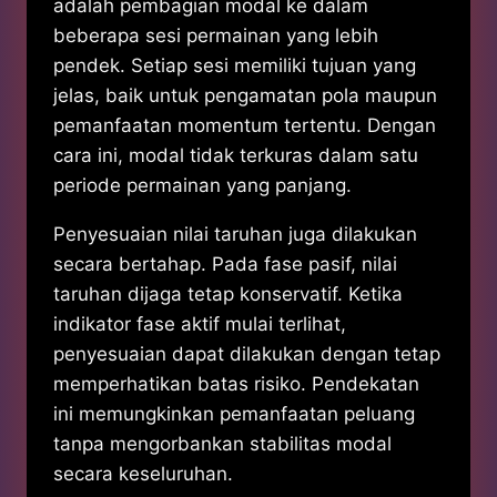
adalah pembagian modal ke dalam
beberapa sesi permainan yang lebih
pendek. Setiap sesi memiliki tujuan yang
jelas, baik untuk pengamatan pola maupun
pemanfaatan momentum tertentu. Dengan
cara ini, modal tidak terkuras dalam satu
periode permainan yang panjang.
Penyesuaian nilai taruhan juga dilakukan
secara bertahap. Pada fase pasif, nilai
taruhan dijaga tetap konservatif. Ketika
indikator fase aktif mulai terlihat,
penyesuaian dapat dilakukan dengan tetap
memperhatikan batas risiko. Pendekatan
ini memungkinkan pemanfaatan peluang
tanpa mengorbankan stabilitas modal
secara keseluruhan.