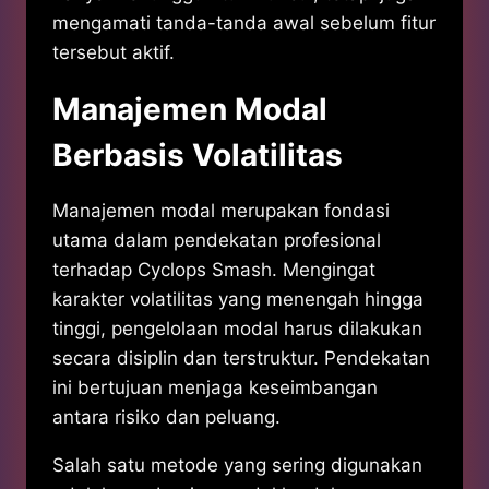
mengamati tanda-tanda awal sebelum fitur
tersebut aktif.
Manajemen Modal
Berbasis Volatilitas
Manajemen modal merupakan fondasi
utama dalam pendekatan profesional
terhadap Cyclops Smash. Mengingat
karakter volatilitas yang menengah hingga
tinggi, pengelolaan modal harus dilakukan
secara disiplin dan terstruktur. Pendekatan
ini bertujuan menjaga keseimbangan
antara risiko dan peluang.
Salah satu metode yang sering digunakan