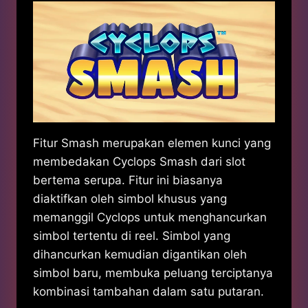
Fitur Smash merupakan elemen kunci yang
membedakan Cyclops Smash dari slot
bertema serupa. Fitur ini biasanya
diaktifkan oleh simbol khusus yang
memanggil Cyclops untuk menghancurkan
simbol tertentu di reel. Simbol yang
dihancurkan kemudian digantikan oleh
simbol baru, membuka peluang terciptanya
kombinasi tambahan dalam satu putaran.