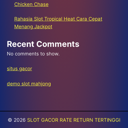
Chicken Chase
Rahasia Slot Tropical Heat Cara Cepat
Menang Jackpot
Recent Comments
No comments to show.
situs gacor
demo slot mahjong
© 2026
SLOT GACOR RATE RETURN TERTINGGI