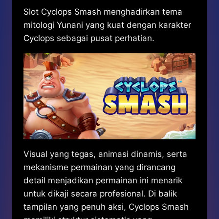
Slot Cyclops Smash menghadirkan tema
mitologi Yunani yang kuat dengan karakter
Cyclops sebagai pusat perhatian.
Visual yang tegas, animasi dinamis, serta
mekanisme permainan yang dirancang
detail menjadikan permainan ini menarik
untuk dikaji secara profesional. Di balik
tampilan yang penuh aksi, Cyclops Smash