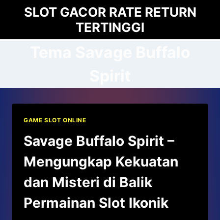
Skip
SLOT GACOR RATE RETURN
to
TERTINGGI
content
Tema Savage Buffalo
Spirit
GAME SLOT ONLINE
Savage Buffalo Spirit –
Mengungkap Kekuatan
dan Misteri di Balik
Permainan Slot Ikonik