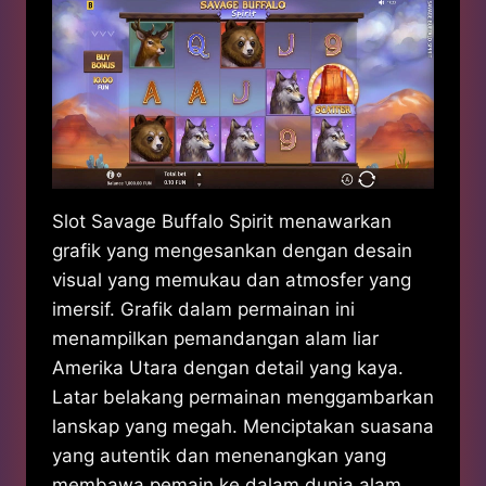
Slot Savage Buffalo Spirit menawarkan
grafik yang mengesankan dengan desain
visual yang memukau dan atmosfer yang
imersif. Grafik dalam permainan ini
menampilkan pemandangan alam liar
Amerika Utara dengan detail yang kaya.
Latar belakang permainan menggambarkan
lanskap yang megah. Menciptakan suasana
yang autentik dan menenangkan yang
membawa pemain ke dalam dunia alam