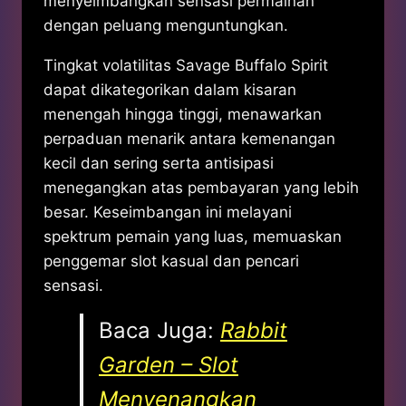
menyeimbangkan sensasi permainan
dengan peluang menguntungkan.
Tingkat volatilitas Savage Buffalo Spirit
dapat dikategorikan dalam kisaran
menengah hingga tinggi, menawarkan
perpaduan menarik antara kemenangan
kecil dan sering serta antisipasi
menegangkan atas pembayaran yang lebih
besar. Keseimbangan ini melayani
spektrum pemain yang luas, memuaskan
penggemar slot kasual dan pencari
sensasi.
Baca Juga:
Rabbit
Garden – Slot
Menyenangkan