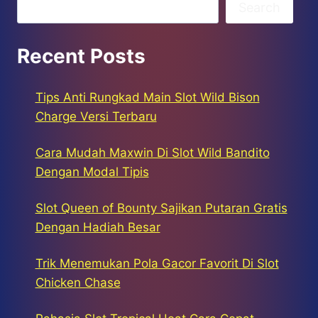
Search
Recent Posts
Tips Anti Rungkad Main Slot Wild Bison
Charge Versi Terbaru
Cara Mudah Maxwin Di Slot Wild Bandito
Dengan Modal Tipis
Slot Queen of Bounty Sajikan Putaran Gratis
Dengan Hadiah Besar
Trik Menemukan Pola Gacor Favorit Di Slot
Chicken Chase