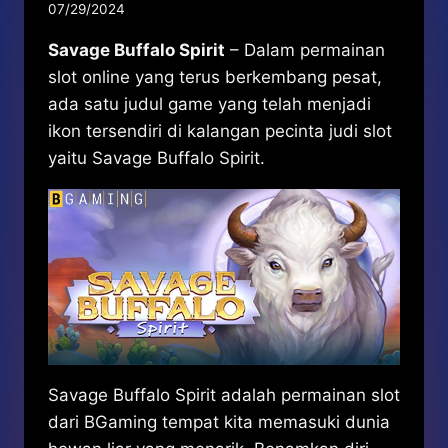
07/29/2024
Savage Buffalo Spirit
– Dalam permainan
slot online yang terus berkembang pesat,
ada satu judul game yang telah menjadi
ikon tersendiri di kalangan pecinta judi slot
yaitu Savage Buffalo Spirit.
Savage Buffalo Spirit adalah permainan slot
dari BGaming tempat kita memasuki dunia