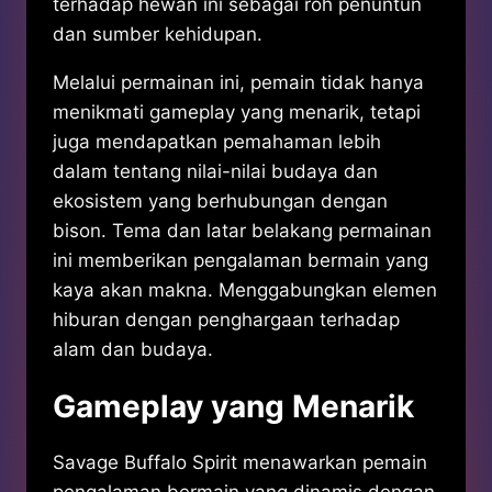
terhadap hewan ini sebagai roh penuntun
dan sumber kehidupan.
Melalui permainan ini, pemain tidak hanya
menikmati gameplay yang menarik, tetapi
juga mendapatkan pemahaman lebih
dalam tentang nilai-nilai budaya dan
ekosistem yang berhubungan dengan
bison. Tema dan latar belakang permainan
ini memberikan pengalaman bermain yang
kaya akan makna. Menggabungkan elemen
hiburan dengan penghargaan terhadap
alam dan budaya.
Gameplay yang Menarik
Savage Buffalo Spirit menawarkan pemain