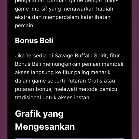
pengalaman bermain game dengan mini-
game imersif yang menawarkan hadiah
ekstra dan memperdalam keterlibatan
pemain.
Bonus Beli
Jika tersedia di Savage Buffalo Spirit, fitur
Bonus Beli memungkinkan pemain membeli
akses langsung ke fitur paling menarik
dalam game seperti Putaran Gratis atau
putaran bonus, melewati metode pemicu
tradisional untuk akses instan.
Grafik yang
Mengesankan