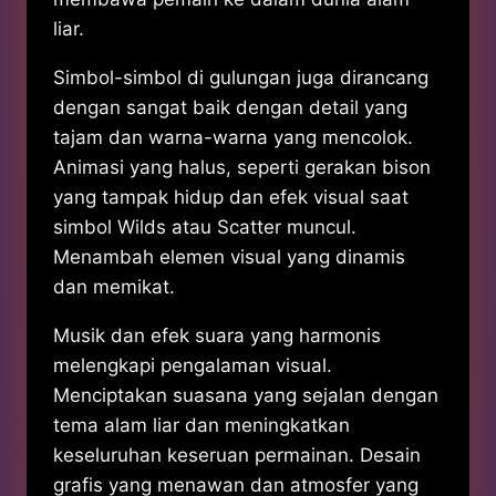
liar.
Simbol-simbol di gulungan juga dirancang
dengan sangat baik dengan detail yang
tajam dan warna-warna yang mencolok.
Animasi yang halus, seperti gerakan bison
yang tampak hidup dan efek visual saat
simbol Wilds atau Scatter muncul.
Menambah elemen visual yang dinamis
dan memikat.
Musik dan efek suara yang harmonis
melengkapi pengalaman visual.
Menciptakan suasana yang sejalan dengan
tema alam liar dan meningkatkan
keseluruhan keseruan permainan. Desain
grafis yang menawan dan atmosfer yang