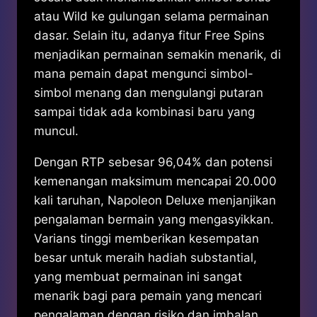
atau Wild ke gulungan selama permainan
dasar. Selain itu, adanya fitur Free Spins
menjadikan permainan semakin menarik, di
mana pemain dapat mengunci simbol-
simbol menang dan mengulangi putaran
sampai tidak ada kombinasi baru yang
muncul.
​Dengan RTP sebesar 96,04% dan potensi
kemenangan maksimum mencapai 20.000
kali taruhan, Napoleon Deluxe menjanjikan
pengalaman bermain yang mengasyikkan.​
Varians tinggi memberikan kesempatan
besar untuk meraih hadiah substantial,
yang membuat permainan ini sangat
menarik bagi para pemain yang mencari
pengalaman dengan risiko dan imbalan