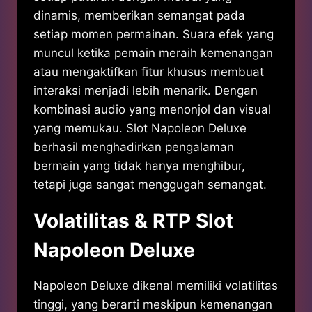
dinamis, memberikan semangat pada
setiap momen permainan. Suara efek yang
muncul ketika pemain meraih kemenangan
atau mengaktifkan fitur khusus membuat
interaksi menjadi lebih menarik. Dengan
kombinasi audio yang menonjol dan visual
yang memukau. Slot Napoleon Deluxe
berhasil menghadirkan pengalaman
bermain yang tidak hanya menghibur,
tetapi juga sangat menggugah semangat.
Volatilitas & RTP Slot
Napoleon Deluxe
Napoleon Deluxe dikenal memiliki volatilitas
tinggi, yang berarti meskipun kemenangan