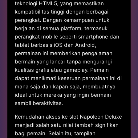
teknologi HTML5, yang memastikan
kompatibilitas tinggi dengan berbagai
perangkat.​ Dengan kemampuan untuk
berjalan di semua platform, termasuk
perangkat mobile seperti smartphone dan
tablet berbasis iOS dan Android,
permainan ini memberikan pengalaman
bermain yang lancar tanpa mengurangi
kualitas grafis atau gameplay. Pemain
dapat menikmati keseruan permainan ini di
mana saja dan kapan saja, membuatnya
ideal untuk mereka yang ingin bermain
sambil beraktivitas.
Kemudahan akses ke slot Napoleon Deluxe
menjadi salah satu nilai tambah signifikan
bagi pemain. Selain itu, tampilan