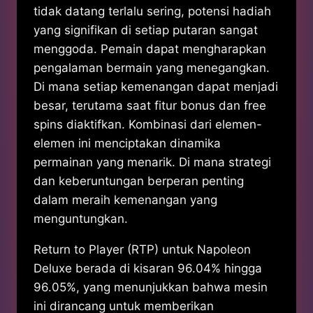
tidak datang terlalu sering, potensi hadiah
yang signifikan di setiap putaran sangat
menggoda. Pemain dapat mengharapkan
pengalaman bermain yang menegangkan.
Di mana setiap kemenangan dapat menjadi
besar, terutama saat fitur bonus dan free
spins diaktifkan. Kombinasi dari elemen-
elemen ini menciptakan dinamika
permainan yang menarik. Di mana strategi
dan keberuntungan berperan penting
dalam meraih kemenangan yang
menguntungkan.
Return to Player (RTP) untuk Napoleon
Deluxe berada di kisaran 96.04% hingga
96.05%, yang menunjukkan bahwa mesin
ini dirancang untuk memberikan