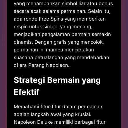
yang menambahkan simbol liar atau bonus
secara acak selama permainan. Selain itu,
ada ronde Free Spins yang memberikan
respin untuk simbol yang menang,
menjadikan pengalaman bermain semakin
dinamis. Dengan grafis yang mencolok,
permainan ini mampu menciptakan
suasana petualangan yang mendebarkan
di era Perang Napoleon.
Strategi Bermain yang
Efektif
Memahami fitur-fitur dalam permainan
adalah langkah awal yang krusial.
Napoleon Deluxe memiliki berbagai fitur