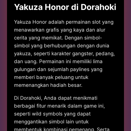
Yakuza Honor di Dorahoki
Yakuza Honor adalah permainan slot yang
menawarkan grafis yang kaya dan alur
cerita yang memikat. Dengan simbol-
simbol yang berhubungan dengan dunia
yakuza, seperti karakter gangster, pedang,
dan uang. Permainan ini memiliki lima
gulungan dan sejumlah paylines yang
memberi banyak peluang untuk
memenangkan hadiah besar.
Di Dorahoki, Anda dapat menikmati
berbagai fitur menarik dalam game ini,
seperti wild symbols yang dapat
menggantikan simbol lain untuk
membentuk kombinasi pemenang. Serta