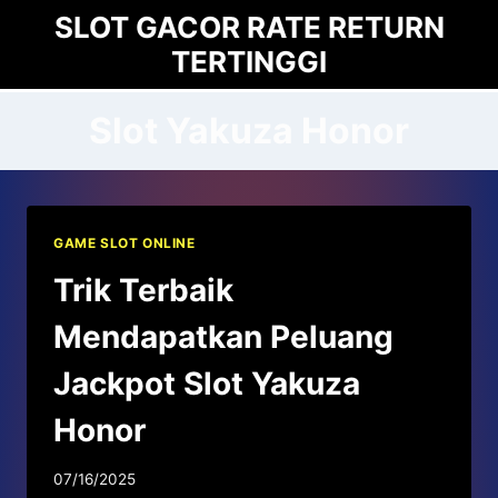
Skip
SLOT GACOR RATE RETURN
to
TERTINGGI
content
Slot Yakuza Honor
GAME SLOT ONLINE
Trik Terbaik
Mendapatkan Peluang
Jackpot Slot Yakuza
Honor
07/16/2025