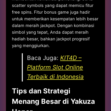
scatter symbols yang dapat memicu fitur
free spins. Fitur bonus game juga hadir
untuk memberikan kesempatan lebih besar
dalam meraih jackpot. Dengan kombinasi
simbol yang tepat, Anda dapat meraih
hadiah besar, bahkan jackpot progresif
yang menggiurkan.
Baca Juga:
KIT4D –
Platform Slot Online
Terbaik di Indonesia
Tips dan Strategi
Menang Besar di Yakuza