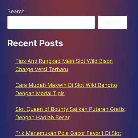
Search
Search
Recent Posts
Tips Anti Rungkad Main Slot Wild Bison
Charge Versi Terbaru
Cara Mudah Maxwin Di Slot Wild Bandito
Dengan Modal Tipis
Slot Queen of Bounty Sajikan Putaran Gratis
Dengan Hadiah Besar
Trik Menemukan Pola Gacor Favorit Di Slot