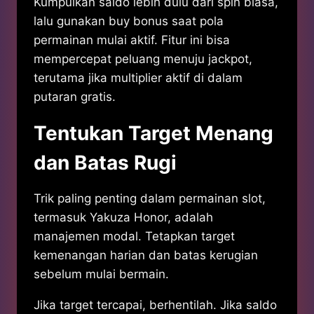
Kumpulkan saldo lebih dulu dari spin biasa,
lalu gunakan buy bonus saat pola
permainan mulai aktif. Fitur ini bisa
mempercepat peluang menuju jackpot,
terutama jika multiplier aktif di dalam
putaran gratis.
Tentukan Target Menang
dan Batas Rugi
Trik paling penting dalam permainan slot,
termasuk Yakuza Honor, adalah
manajemen modal. Tetapkan target
kemenangan harian dan batas kerugian
sebelum mulai bermain.
Jika target tercapai, berhentilah. Jika saldo