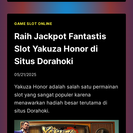
GAME SLOT ONLINE
Raih Jackpot Fantastis
Slot Yakuza Honor di
Situs Dorahoki
05/21/2025
Yakuza Honor adalah salah satu permainan
slot yang sangat populer karena
menawarkan hadiah besar terutama di
situs Dorahoki.