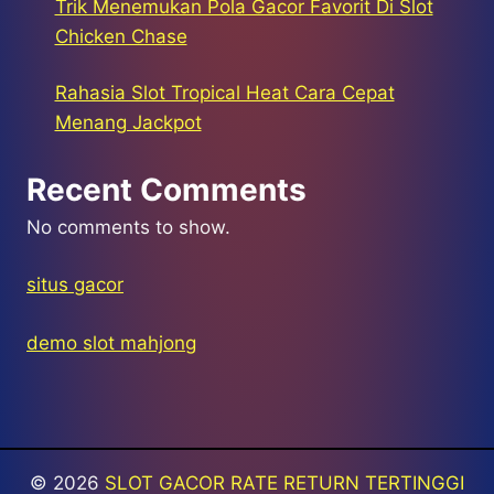
Trik Menemukan Pola Gacor Favorit Di Slot
Chicken Chase
Rahasia Slot Tropical Heat Cara Cepat
Menang Jackpot
Recent Comments
No comments to show.
situs gacor
demo slot mahjong
© 2026
SLOT GACOR RATE RETURN TERTINGGI