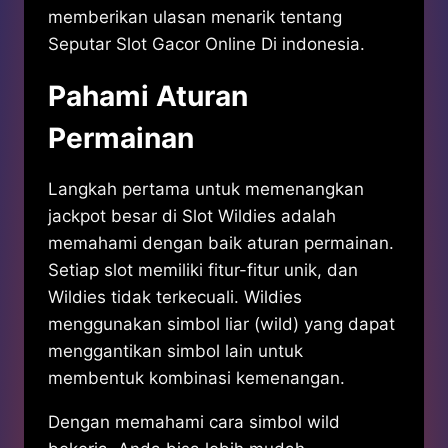
memberikan ulasan menarik tentang
Seputar Slot Gacor Online Di indonesia.
Pahami Aturan
Permainan
Langkah pertama untuk memenangkan
jackpot besar di Slot Wildies adalah
memahami dengan baik aturan permainan.
Setiap slot memiliki fitur-fitur unik, dan
Wildies tidak terkecuali. Wildies
menggunakan simbol liar (wild) yang dapat
menggantikan simbol lain untuk
membentuk kombinasi kemenangan.
Dengan memahami cara simbol wild