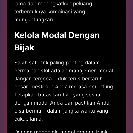
lama dan meningkatkan peluang
terbentuknya kombinasi yang
menguntungkan.
Kelola Modal Dengan
Bijak
Salah satu trik paling penting dalam
permainan slot adalah manajemen modal.
Jangan tergoda untuk terus bertaruh
besar, meskipun Anda merasa beruntung.
Tetapkan batas taruhan yang sesuai
dengan modal Anda dan pastikan Anda
bisa bermain dalam jangka waktu yang
cukup lama.
Dengan mengelola modal dengan bijak,