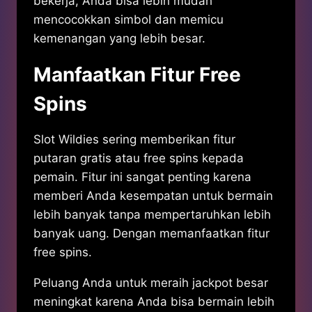
bekerja, Anda bisa lebih mudah
mencocokkan simbol dan memicu
kemenangan yang lebih besar.
Manfaatkan Fitur Free
Spins
Slot Wildies sering memberikan fitur
putaran gratis atau free spins kepada
pemain. Fitur ini sangat penting karena
memberi Anda kesempatan untuk bermain
lebih banyak tanpa mempertaruhkan lebih
banyak uang. Dengan memanfaatkan fitur
free spins.
Peluang Anda untuk meraih jackpot besar
meningkat karena Anda bisa bermain lebih