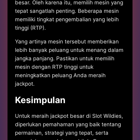
besar. Oleh karena itu, memilih mesin yang
tepat sangatlah penting. Beberapa mesin
memiliki tingkat pengembalian yang lebih
tinggi (RTP).
Yang artinya mesin tersebut memberikan
lebih banyak peluang untuk menang dalam
jangka panjang. Pastikan untuk memilih
mesin dengan RTP tinggi untuk
meningkatkan peluang Anda meraih
jackpot.
Kesimpulan
Untuk meraih jackpot besar di Slot Wildies,
diperlukan pemahaman yang baik tentang
permainan, strategi yang tepat, serta