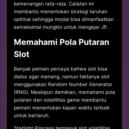
kemenangan rata-rata. Catatan ini
membantu menentukan strategi taruhan
optimal sehingga modal bisa dimanfaatkan
semaksimal mungkin untuk mengejar JP.
Memahami Pola Putaran
Slot
Banyak pemain percaya bahwa slot bisa
diatur agar menang, namun faktanya slot
menggunakan Random Number Generator
(RNG). Meskipun demikian, memahami pola
putaran dan volatilitas game membantu
pemain menentukan kapan waktu terbaik
untuk bertaruh.
Starlight Princess termasuk slot volatilitas