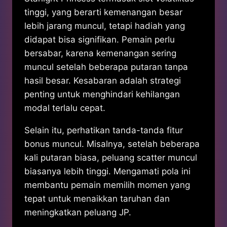
tinggi, yang berarti kemenangan besar
lebih jarang muncul, tetapi hadiah yang
didapat bisa signifikan. Pemain perlu
bersabar, karena kemenangan sering
muncul setelah beberapa putaran tanpa
hasil besar. Kesabaran adalah strategi
penting untuk menghindari kehilangan
modal terlalu cepat.
Selain itu, perhatikan tanda-tanda fitur
bonus muncul. Misalnya, setelah beberapa
kali putaran biasa, peluang scatter muncul
biasanya lebih tinggi. Mengamati pola ini
membantu pemain memilih momen yang
tepat untuk menaikkan taruhan dan
meningkatkan peluang JP.