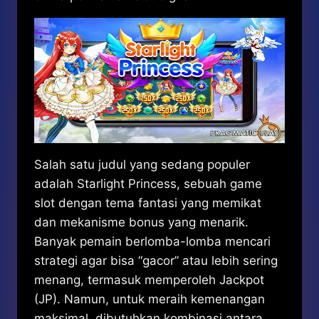
Salah satu judul yang sedang populer
adalah Starlight Princess, sebuah game
slot dengan tema fantasi yang memikat
dan mekanisme bonus yang menarik.
Banyak pemain berlomba-lomba mencari
strategi agar bisa “gacor” atau lebih sering
menang, termasuk memperoleh Jackpot
(JP). Namun, untuk meraih kemenangan
maksimal, dibutuhkan kombinasi antara