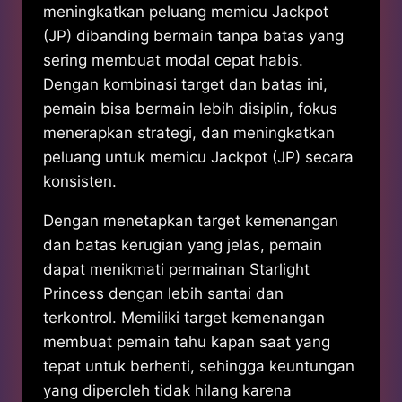
meningkatkan peluang memicu Jackpot
(JP) dibanding bermain tanpa batas yang
sering membuat modal cepat habis.
Dengan kombinasi target dan batas ini,
pemain bisa bermain lebih disiplin, fokus
menerapkan strategi, dan meningkatkan
peluang untuk memicu Jackpot (JP) secara
konsisten.
Dengan menetapkan target kemenangan
dan batas kerugian yang jelas, pemain
dapat menikmati permainan Starlight
Princess dengan lebih santai dan
terkontrol. Memiliki target kemenangan
membuat pemain tahu kapan saat yang
tepat untuk berhenti, sehingga keuntungan
yang diperoleh tidak hilang karena