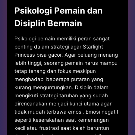
Psikologi Pemain dan
Disiplin Bermain
Psikologi pemain memiliki peran sangat
penting dalam strategi agar Starlight
Princess bisa gacor. Agar peluang menang
lebih tinggi, seorang pemain harus mampu
tetap tenang dan fokus meskipun
menghadapi beberapa putaran yang
kurang menguntungkan. Disiplin dalam
mengikuti strategi taruhan yang sudah
direncanakan menjadi kunci utama agar
tidak mudah terbawa emosi. Emosi negatif
seperti keserakahan saat kemenangan
kecil atau frustrasi saat kalah beruntun