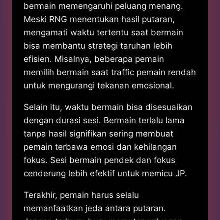
bermain memengaruhi peluang menang.
Meski RNG menentukan hasil putaran,
mengamati waktu tertentu saat bermain
bisa membantu strategi taruhan lebih
efisien. Misalnya, beberapa pemain
memilih bermain saat traffic pemain rendah
untuk mengurangi tekanan emosional.
Selain itu, waktu bermain bisa disesuaikan
dengan durasi sesi. Bermain terlalu lama
tanpa hasil signifikan sering membuat
pemain terbawa emosi dan kehilangan
fokus. Sesi bermain pendek dan fokus
cenderung lebih efektif untuk memicu JP.
Terakhir, pemain harus selalu
memanfaatkan jeda antara putaran.