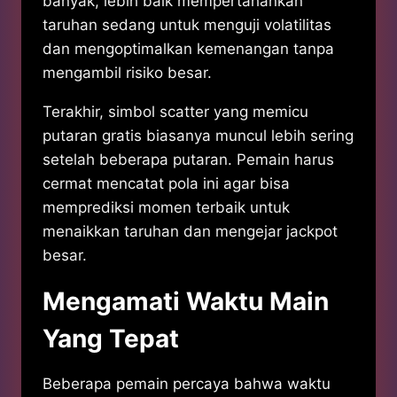
banyak, lebih baik mempertahankan
taruhan sedang untuk menguji volatilitas
dan mengoptimalkan kemenangan tanpa
mengambil risiko besar.
Terakhir, simbol scatter yang memicu
putaran gratis biasanya muncul lebih sering
setelah beberapa putaran. Pemain harus
cermat mencatat pola ini agar bisa
memprediksi momen terbaik untuk
menaikkan taruhan dan mengejar jackpot
besar.
Mengamati Waktu Main
Yang Tepat
Beberapa pemain percaya bahwa waktu