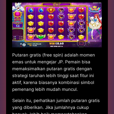
Putaran gratis (free spin) adalah momen
emas untuk mengejar JP. Pemain bisa
memaksimalkan putaran gratis dengan
strategi taruhan lebih tinggi saat fitur ini
aktif, karena biasanya kombinasi simbol
pemenang lebih mudah muncul.
Selain itu, perhatikan jumlah putaran gratis
yang diberikan. Jika jumlahnya cukup