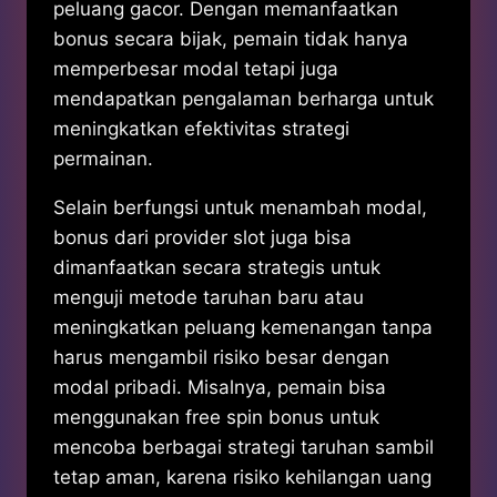
peluang gacor. Dengan memanfaatkan
bonus secara bijak, pemain tidak hanya
memperbesar modal tetapi juga
mendapatkan pengalaman berharga untuk
meningkatkan efektivitas strategi
permainan.
Selain berfungsi untuk menambah modal,
bonus dari provider slot juga bisa
dimanfaatkan secara strategis untuk
menguji metode taruhan baru atau
meningkatkan peluang kemenangan tanpa
harus mengambil risiko besar dengan
modal pribadi. Misalnya, pemain bisa
menggunakan free spin bonus untuk
mencoba berbagai strategi taruhan sambil
tetap aman, karena risiko kehilangan uang