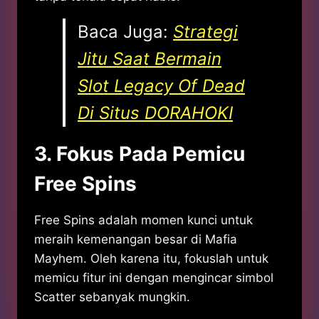
Baca Juga:
Strategi
Jitu Saat Bermain
Slot Legacy Of Dead
Di Situs DORAHOKI
3. Fokus Pada Pemicu
Free Spins
Free Spins adalah momen kunci untuk
meraih kemenangan besar di Mafia
Mayhem. Oleh karena itu, fokuslah untuk
memicu fitur ini dengan mengincar simbol
Scatter sebanyak mungkin.