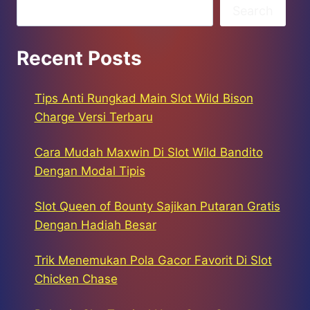
Search
Recent Posts
Tips Anti Rungkad Main Slot Wild Bison
Charge Versi Terbaru
Cara Mudah Maxwin Di Slot Wild Bandito
Dengan Modal Tipis
Slot Queen of Bounty Sajikan Putaran Gratis
Dengan Hadiah Besar
Trik Menemukan Pola Gacor Favorit Di Slot
Chicken Chase