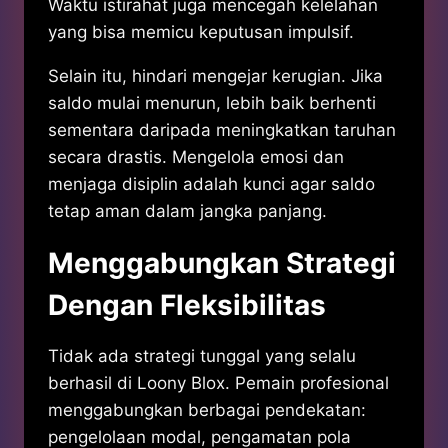
Waktu istirahat juga mencegah kelelahan
yang bisa memicu keputusan impulsif.
Selain itu, hindari mengejar kerugian. Jika
saldo mulai menurun, lebih baik berhenti
sementara daripada meningkatkan taruhan
secara drastis. Mengelola emosi dan
menjaga disiplin adalah kunci agar saldo
tetap aman dalam jangka panjang.
Menggabungkan Strategi
Dengan Fleksibilitas
Tidak ada strategi tunggal yang selalu
berhasil di Loony Blox. Pemain profesional
menggabungkan berbagai pendekatan:
pengelolaan modal, pengamatan pola