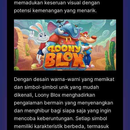
memadukan keseruan visual dengan
potensi kemenangan yang menarik.
Dengan desain warna-warni yang memikat
dan simbol-simbol unik yang mudah
dikenali, Loony Blox menghadirkan
pengalaman bermain yang menyenangkan
dan menghibur bagi siapa saja yang ingin
mencoba keberuntungan. Setiap simbol
memiliki karakteristik berbeda, termasuk