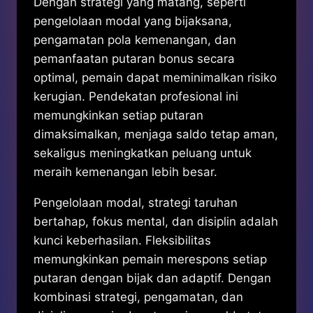
Dengan strategi yang matang, seperti
pengelolaan modal yang bijaksana,
pengamatan pola kemenangan, dan
pemanfaatan putaran bonus secara
optimal, pemain dapat meminimalkan risiko
kerugian. Pendekatan profesional ini
memungkinkan setiap putaran
dimaksimalkan, menjaga saldo tetap aman,
sekaligus meningkatkan peluang untuk
meraih kemenangan lebih besar.
Pengelolaan modal, strategi taruhan
bertahap, fokus mental, dan disiplin adalah
kunci keberhasilan. Fleksibilitas
memungkinkan pemain merespons setiap
putaran dengan bijak dan adaptif. Dengan
kombinasi strategi, pengamatan, dan