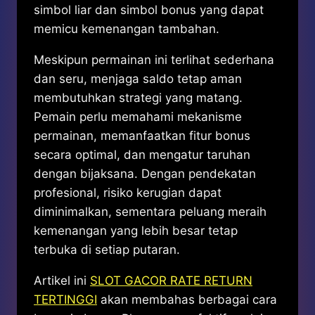
simbol liar dan simbol bonus yang dapat
memicu kemenangan tambahan.
Meskipun permainan ini terlihat sederhana
dan seru, menjaga saldo tetap aman
membutuhkan strategi yang matang.
Pemain perlu memahami mekanisme
permainan, memanfaatkan fitur bonus
secara optimal, dan mengatur taruhan
dengan bijaksana. Dengan pendekatan
profesional, risiko kerugian dapat
diminimalkan, sementara peluang meraih
kemenangan yang lebih besar tetap
terbuka di setiap putaran.
Artikel ini
SLOT GACOR RATE RETURN
TERTINGGI
akan membahas berbagai cara