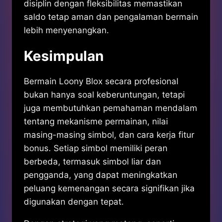
disiplin dengan fleksibilitas memastikan
saldo tetap aman dan pengalaman bermain
lebih menyenangkan.
Kesimpulan
Bermain Loony Blox secara profesional
bukan hanya soal keberuntungan, tetapi
juga membutuhkan pemahaman mendalam
tentang mekanisme permainan, nilai
masing-masing simbol, dan cara kerja fitur
bonus. Setiap simbol memiliki peran
berbeda, termasuk simbol liar dan
pengganda, yang dapat meningkatkan
peluang kemenangan secara signifikan jika
digunakan dengan tepat.