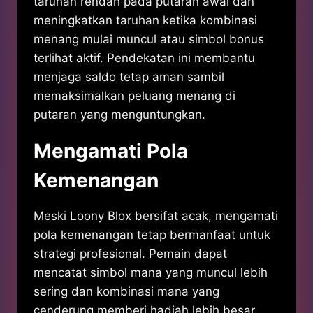
taruhan rendah pada putaran awal dan
meningkatkan taruhan ketika kombinasi
menang mulai muncul atau simbol bonus
terlihat aktif. Pendekatan ini membantu
menjaga saldo tetap aman sambil
memaksimalkan peluang menang di
putaran yang menguntungkan.
Mengamati Pola
Kemenangan
Meski Loony Blox bersifat acak, mengamati
pola kemenangan tetap bermanfaat untuk
strategi profesional. Pemain dapat
mencatat simbol mana yang muncul lebih
sering dan kombinasi mana yang
cenderung memberi hadiah lebih besar.