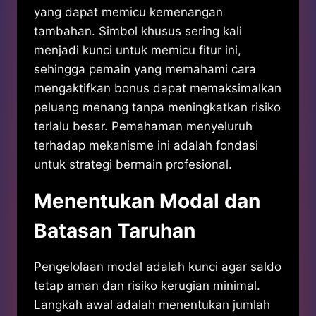
yang dapat memicu kemenangan
tambahan. Simbol khusus sering kali
menjadi kunci untuk memicu fitur ini,
sehingga pemain yang memahami cara
mengaktifkan bonus dapat memaksimalkan
peluang menang tanpa meningkatkan risiko
terlalu besar. Pemahaman menyeluruh
terhadap mekanisme ini adalah fondasi
untuk strategi bermain profesional.
Menentukan Modal dan
Batasan Taruhan
Pengelolaan modal adalah kunci agar saldo
tetap aman dan risiko kerugian minimal.
Langkah awal adalah menentukan jumlah