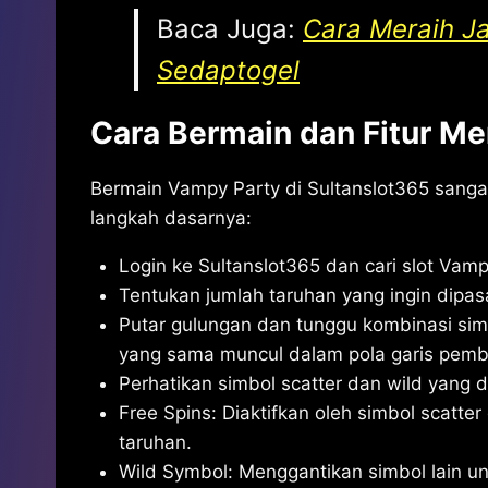
Baca Juga:
Cara Meraih Ja
Sedaptogel
Cara Bermain dan Fitur Me
Bermain Vampy Party di Sultanslot365 sanga
langkah dasarnya:
Login ke Sultanslot365 dan cari slot Vamp
Tentukan jumlah taruhan yang ingin dipa
Putar gulungan dan tunggu kombinasi sim
yang sama muncul dalam pola garis pemba
Perhatikan simbol scatter dan wild yang 
Free Spins: Diaktifkan oleh simbol scatt
taruhan.
Wild Symbol: Menggantikan simbol lain 