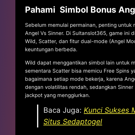
Pahami Simbol Bonus Ange
Sebelum memulai permainan, penting untuk m
Angel Vs Sinner. Di Sultanslot365, game ini 
Wild, Scatter, dan fitur dual-mode (Angel M
keuntungan berbeda.
Wild dapat menggantikan simbol lain untu
sementara Scatter bisa memicu Free Spins y
bagaimana setiap mode bekerja, karena Ange
dengan volatilitas rendah, sedangkan Sinne
jackpot yang menggiurkan.
Baca Juga:
Kunci Sukses 
Situs Sedaptogel