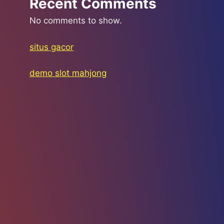
Recent Comments
No comments to show.
situs gacor
demo slot mahjong