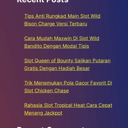
Tips Anti Rungkad Main Slot Wild
Bison Charge Versi Terbaru
Cara Mudah Maxwin Di Slot Wild
Bandito Dengan Modal Tipis
Slot Queen of Bounty Sajikan Putaran
Gratis Dengan Hadiah Besar
Trik Menemukan Pola Gacor Favorit Di
Slot Chicken Chase
Rahasia Slot Tropical Heat Cara Cepat
Menang Jackpot