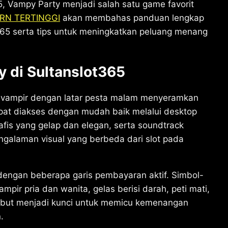
5, Vampy Party menjadi salah satu game favorit
RN TERTINGGI
akan membahas panduan lengkap
t365 serta tips untuk meningkatkan peluang menang
 di Sultanslot365
 vampir dengan latar pesta malam menyeramkan
apat diakses dengan mudah baik melalui desktop
fis yang gelap dan elegan, serta soundtrack
galaman visual yang berbeda dari slot pada
n dengan beberapa garis pembayaran aktif. Simbol-
pir pria dan wanita, gelas berisi darah, peti mati,
ersebut menjadi kunci untuk memicu kemenangan
.