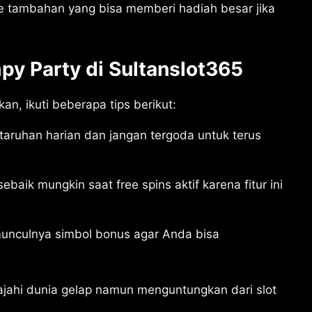
 tambahan yang bisa memberi hadiah besar jika
y Party di Sultanslot365
, ikuti beberapa tips berikut:
taruhan harian dan jangan tergoda untuk terus
baik mungkin saat free spins aktif karena fitur ini
 munculnya simbol bonus agar Anda bisa
ajahi dunia gelap namun menguntungkan dari slot