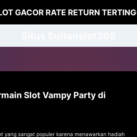
LOT GACOR RATE RETURN TERTING
Situs Sultanslot365
main Slot Vampy Party di
ot yang sangat populer karena menawarkan hadiah