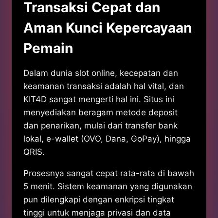
Transaksi Cepat dan
Aman Kunci Kepercayaan
Pemain
Dalam dunia slot online, kecepatan dan
keamanan transaksi adalah hal vital, dan
KIT4D sangat mengerti hal ini. Situs ini
menyediakan beragam metode deposit
dan penarikan, mulai dari transfer bank
lokal, e-wallet (OVO, Dana, GoPay), hingga
QRIS.
Prosesnya sangat cepat rata-rata di bawah
5 menit. Sistem keamanan yang digunakan
pun dilengkapi dengan enkripsi tingkat
tinggi untuk menjaga privasi dan data