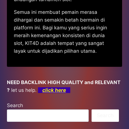
Semua ini membuat pemain merasa
dihargai dan semakin betah bermain di
platform ini. Bagi kamu yang serius ingin
meraih kemenangan konsisten di dunia
slot, KIT4D adalah tempat yang sangat
layak untuk dijadikan pilihan utama.
NEED BACKLINK HIGH QUALITY and RELEVANT
?
let us help.
click here
Search
Search