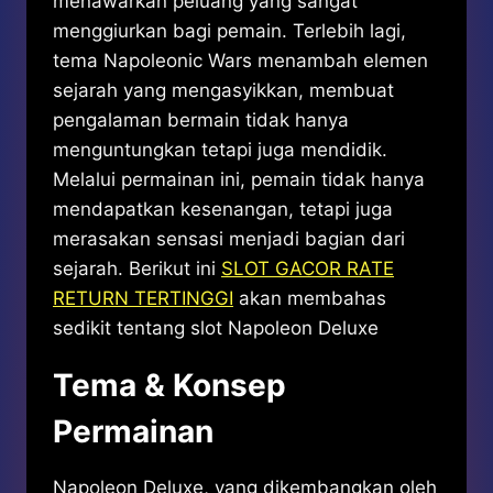
menawarkan peluang yang sangat
menggiurkan bagi pemain. Terlebih lagi,
tema Napoleonic Wars menambah elemen
sejarah yang mengasyikkan, membuat
pengalaman bermain tidak hanya
menguntungkan tetapi juga mendidik.
Melalui permainan ini, pemain tidak hanya
mendapatkan kesenangan, tetapi juga
merasakan sensasi menjadi bagian dari
sejarah. Berikut ini
SLOT GACOR RATE
RETURN TERTINGGI
akan membahas
sedikit tentang slot Napoleon Deluxe
Tema & Konsep
Permainan
Napoleon Deluxe, yang dikembangkan oleh