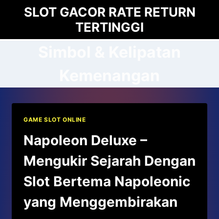
Skip
SLOT GACOR RATE RETURN
to
TERTINGGI
content
Simbol & Kelipatan
Kemenangan
GAME SLOT ONLINE
Napoleon Deluxe –
Mengukir Sejarah Dengan
Slot Bertema Napoleonic
yang Menggembirakan