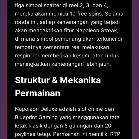
tiga simbol scatter di reel 2, 3, dan 4,
mereka akan memicu 10 free spins. Selama
ronde ini, setiap kemenangan yang terjadi
akan mengaktifkan fitur Napoleon Streak,
di mana simbol pemenang akan terkunci di
tempatnya sementara reel melakukan
respin. Ini memberikan kesempatan untuk
meningkatkan kemenangan lebih jauh.
Struktur & Mekanika
Permainan
Napoleon Deluxe adalah slot online dari
Blueprint Gaming yang menggunakan tata
letak klasik dengan 5 gulungan dan 20
paylines tetap. Permainan ini memiliki RTP