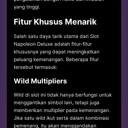
yang tinggi.
Fitur Khusus Menarik
Salah satu daya tarik utama dari Slot
Napoleon Deluxe adalah fitur-fitur
khususnya yang dapat meningkatkan
peluang kemenangan. Beberapa fitur
tersebut termasuk:
Wild Multipliers
Wild di slot ini tidak hanya berfungsi untuk
menggantikan simbol lain, tetapi juga
memberikan multiplier pada kemenangan.
Jika satu wild ikut serta dalam kombinasi
pemenang, itu akan menggandakan