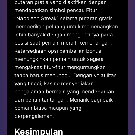
putaran gratis yang diaktifkan dengan
mendapatkan simbol pencar. Fitur
“Napoleon Streak” selama putaran gratis
memberikan peluang untuk memenangkan
lebih banyak dengan menguncinya pada
posisi saat pemain meraih kemenangan.
Ketersediaan opsi pembelian bonus
memungkinkan pemain untuk segera
mengakses fitur-fitur menguntungkan
tanpa harus menunggu. Dengan volatilitas
yang tinggi, kasino menyediakan
pengalaman bermain yang mendebarkan
dan penuh tantangan. Menarik bagi baik
pemain biasa maupun yang
berpengalaman.
Kesimpulan