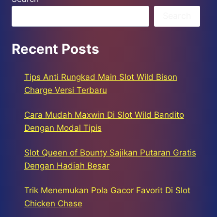
Search
Recent Posts
Tips Anti Rungkad Main Slot Wild Bison
Charge Versi Terbaru
Cara Mudah Maxwin Di Slot Wild Bandito
Dengan Modal Tipis
Slot Queen of Bounty Sajikan Putaran Gratis
Dengan Hadiah Besar
Trik Menemukan Pola Gacor Favorit Di Slot
Chicken Chase