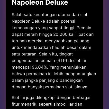
Napoleon Deluxe
​Salah satu keuntungan utama dari slot
Napoleon Deluxe adalah potensi
kemenangan yang sangat tinggi.​ Pemain
dapat meraih hingga 20,000 kali lipat dari
taruhan mereka, menyuguhkan peluang
untuk mendapatkan hadiah besar dalam
satu putaran. Selain itu, tingkat
pengembalian pemain (RTP) di slot ini
mencapai 96.04%. Yang menunjukkan
bahwa permainan ini lebih menguntungkan
dalam jangka panjang dibandingkan
dengan banyak permainan slot lainnya.
Slot ini juga dilengkapi dengan berbagai
fitur menarik, seperti simbol liar dan