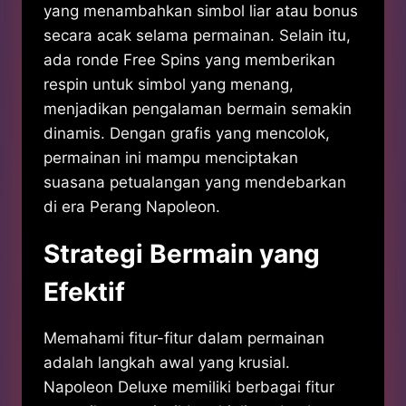
yang menambahkan simbol liar atau bonus
secara acak selama permainan. Selain itu,
ada ronde Free Spins yang memberikan
respin untuk simbol yang menang,
menjadikan pengalaman bermain semakin
dinamis. Dengan grafis yang mencolok,
permainan ini mampu menciptakan
suasana petualangan yang mendebarkan
di era Perang Napoleon.
Strategi Bermain yang
Efektif
Memahami fitur-fitur dalam permainan
adalah langkah awal yang krusial.
Napoleon Deluxe memiliki berbagai fitur