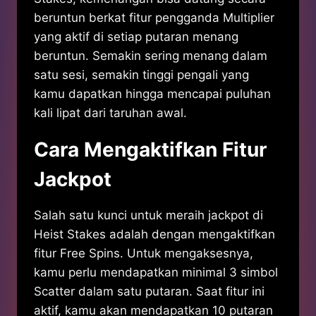
beruntun berkat fitur pengganda Multiplier
yang aktif di setiap putaran menang
beruntun. Semakin sering menang dalam
satu sesi, semakin tinggi pengali yang
kamu dapatkan hingga mencapai puluhan
kali lipat dari taruhan awal.
Cara Mengaktifkan Fitur
Jackpot
Salah satu kunci untuk meraih jackpot di
Heist Stakes adalah dengan mengaktifkan
fitur Free Spins. Untuk mengaksesnya,
kamu perlu mendapatkan minimal 3 simbol
Scatter dalam satu putaran. Saat fitur ini
aktif, kamu akan mendapatkan 10 putaran