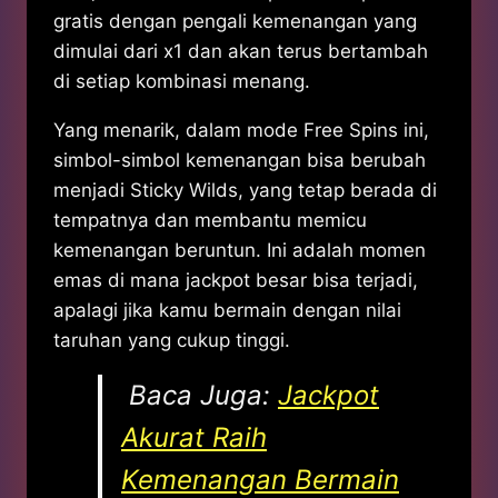
gratis dengan pengali kemenangan yang
dimulai dari x1 dan akan terus bertambah
di setiap kombinasi menang.
Yang menarik, dalam mode Free Spins ini,
simbol-simbol kemenangan bisa berubah
menjadi Sticky Wilds, yang tetap berada di
tempatnya dan membantu memicu
kemenangan beruntun. Ini adalah momen
emas di mana jackpot besar bisa terjadi,
apalagi jika kamu bermain dengan nilai
taruhan yang cukup tinggi.
Baca Juga:
Jackpot
Akurat Raih
Kemenangan Bermain