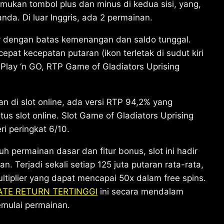
mukan tombol plus dan minus di kedua sisi, yang,
nda. Di luar Inggris, ada 2 permainan.
 dengan batas kemenangan dan saldo tunggal.
pat kecepatan putaran (ikon terletak di sudut kiri
 Play ‘n GO, RTP Game of Gladiators Uprising
an di slot online, ada versi RTP 94,2% yang
us slot online. Slot Game of Gladiators Uprising
ri peringkat 6/10.
permainan dasar dan fitur bonus, slot ini hadir
 Terjadi sekali setiap 125 juta putaran rata-rata,
tiplier yang dapat mencapai 50x dalam free spins.
ATE RETURN TERTINGGI
ini secara mendalam
mulai permainan.