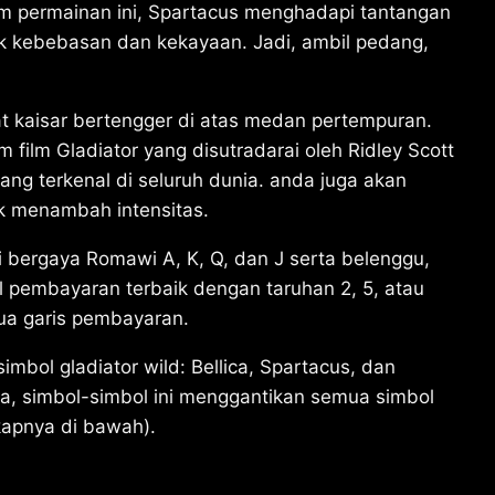
alam permainan ini, Spartacus menghadapi tantangan
tuk kebebasan dan kekayaan. Jadi, ambil pedang,
at kaisar bertengger di atas medan pertempuran.
film Gladiator yang disutradarai oleh Ridley Scott
g terkenal di seluruh dunia. anda juga akan
uk menambah intensitas.
 bergaya Romawi A, K, Q, dan J serta belenggu,
l pembayaran terbaik dengan taruhan 2, 5, atau
mua garis pembayaran.
imbol gladiator wild: Bellica, Spartacus, dan
ga, simbol-simbol ini menggantikan semua simbol
kapnya di bawah).