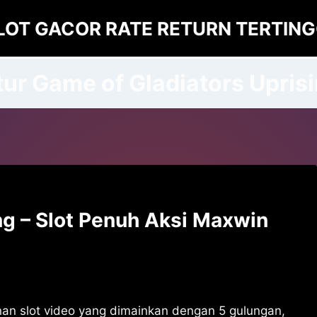
LOT GACOR RATE RETURN TERTING
tur Game of Gladiators Upris
ng – Slot Penuh Aksi Maxwin
an slot video yang dimainkan dengan 5 gulungan,