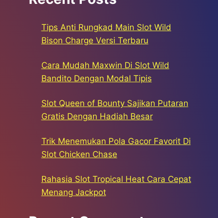
Tips Anti Rungkad Main Slot Wild
Bison Charge Versi Terbaru
Cara Mudah Maxwin Di Slot Wild
Bandito Dengan Modal Tipis
Slot Queen of Bounty Sajikan Putaran
Gratis Dengan Hadiah Besar
Trik Menemukan Pola Gacor Favorit Di
Slot Chicken Chase
Rahasia Slot Tropical Heat Cara Cepat
Menang Jackpot