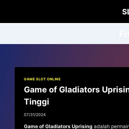
Skip
S
to
content
Fi
GAME SLOT ONLINE
Game of Gladiators Uprisi
Tinggi
07/31/2024
Game of Gladiators Uprising
adalah permain