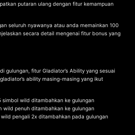
apatkan putaran ulang dengan fitur kemampuan
langan seluruh nyawanya atau anda memainkan 100
njelaskan secara detail mengenai fitur bonus yang
i gulungan, fitur Gladiator’s Ability yang sesuai
gladiator’s ability masing-masing yang ikut
 5 simbol wild ditambahkan ke gulungan
ngan wild penuh ditambahkan ke gulungan
3 wild pengali 2x ditambahkan pada gulungan