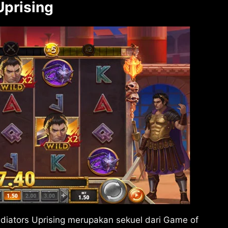
Uprising
iators Uprising merupakan sekuel dari Game of