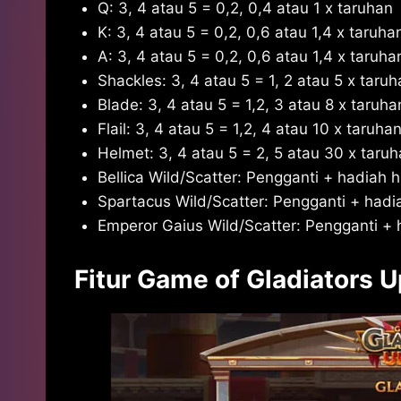
Q: 3, 4 atau 5 = 0,2, 0,4 atau 1 x taruhan
K: 3, 4 atau 5 = 0,2, 0,6 atau 1,4 x taruha
A: 3, 4 atau 5 = 0,2, 0,6 atau 1,4 x taruha
Shackles: 3, 4 atau 5 = 1, 2 atau 5 x taruh
Blade: 3, 4 atau 5 = 1,2, 3 atau 8 x taruha
Flail: 3, 4 atau 5 = 1,2, 4 atau 10 x taruha
Helmet: 3, 4 atau 5 = 2, 5 atau 30 x taru
Bellica Wild/Scatter: Pengganti + hadiah h
Spartacus Wild/Scatter: Pengganti + hadia
Emperor Gaius Wild/Scatter: Pengganti + h
Fitur Game of Gladiators U