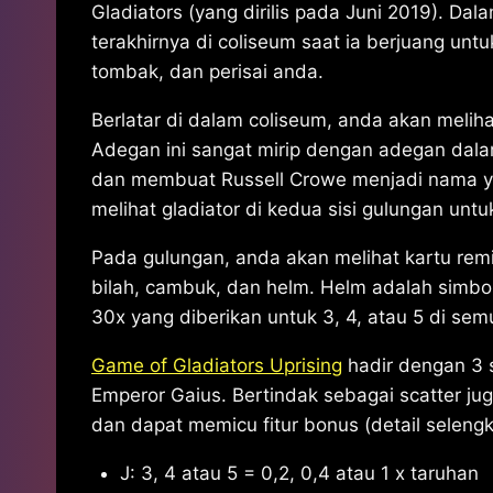
Gladiators (yang dirilis pada Juni 2019). D
terakhirnya di coliseum saat ia berjuang un
tombak, dan perisai anda.
Berlatar di dalam coliseum, anda akan melih
Adegan ini sangat mirip dengan adegan dalam 
dan membuat Russell Crowe menjadi nama yan
melihat gladiator di kedua sisi gulungan unt
Pada gulungan, anda akan melihat kartu remi
bilah, cambuk, dan helm. Helm adalah simbo
30x yang diberikan untuk 3, 4, atau 5 di se
Game of Gladiators Uprising
hadir dengan 3 s
Emperor Gaius. Bertindak sebagai scatter ju
dan dapat memicu fitur bonus (detail seleng
J: 3, 4 atau 5 = 0,2, 0,4 atau 1 x taruhan