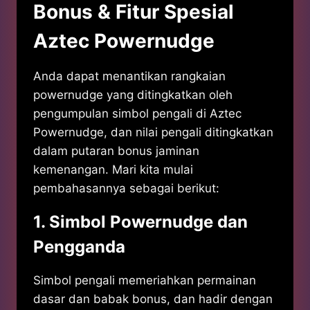
Bonus & Fitur Spesial
Aztec Powernudge
Anda dapat menantikan rangkaian
powernudge yang ditingkatkan oleh
pengumpulan simbol pengali di Aztec
Powernudge, dan nilai pengali ditingkatkan
dalam putaran bonus jaminan
kemenangan. Mari kita mulai
pembahasannya sebagai berikut:
1. Simbol Powernudge dan
Pengganda
Simbol pengali memeriahkan permainan
dasar dan babak bonus, dan hadir dengan