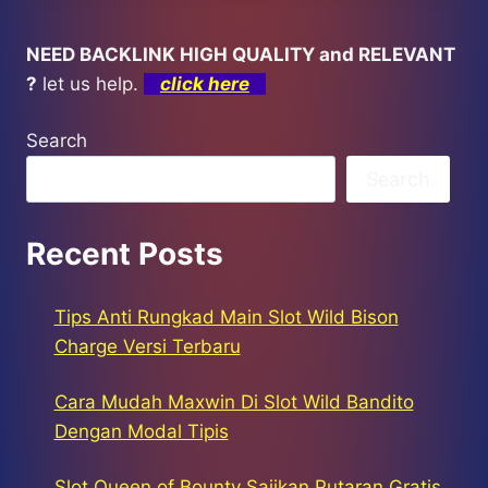
NEED BACKLINK HIGH QUALITY and RELEVANT
?
let us help.
click here
Search
Search
Recent Posts
Tips Anti Rungkad Main Slot Wild Bison
Charge Versi Terbaru
Cara Mudah Maxwin Di Slot Wild Bandito
Dengan Modal Tipis
Slot Queen of Bounty Sajikan Putaran Gratis