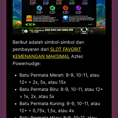
Berikut adalah simbol-simbol dan
pembayaran dari
SLOT FAVORIT
KEMENANGAN MAKSIMAL
Aztec
Powernudge:
Batu Permata Merah: 8-9, 10-11, atau
12+ = 2x, 5x, atau 15x
Batu Permata Biru: 8-9, 10-11, atau 12+
= 1x, 2x, atau 5x
Batu Permata Kuning: 8-9, 10-11, atau
12+ = 0,75x, 1,5x, atau 4x
Batu Permata Hijau: 8-9, 10-11, atau