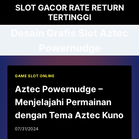
Skip
SLOT GACOR RATE RETURN
to
TERTINGGI
content
Desain Grafis Slot Aztec
Powernudge
GAME SLOT ONLINE
Aztec Powernudge –
Menjelajahi Permainan
dengan Tema Aztec Kuno
07/31/2024