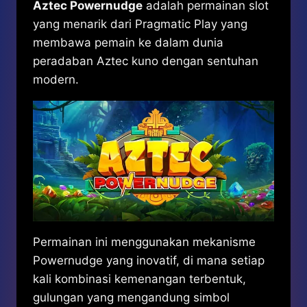
Aztec Powernudge
adalah permainan slot
yang menarik dari Pragmatic Play yang
membawa pemain ke dalam dunia
peradaban Aztec kuno dengan sentuhan
modern.
Permainan ini menggunakan mekanisme
Powernudge yang inovatif, di mana setiap
kali kombinasi kemenangan terbentuk,
gulungan yang mengandung simbol