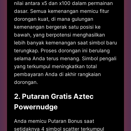
nilai antara x5 dan x100 dalam permainan
dasar. Semua kemenangan memicu fitur
dorongan kuat, di mana gulungan
kemenangan bergerak satu posisi ke
bawah, yang berpotensi menghasilkan
lebih banyak kemenangan saat simbol baru
terungkap. Proses dorongan ini berulang
selama Anda terus menang. Simbol pengali
yang terkumpul meningkatkan total
pembayaran Anda di akhir rangkaian
dorongan.
2. Putaran Gratis Aztec
Powernudge
Anda memicu Putaran Bonus saat
setidaknya 4 simbol scatter terkumpul