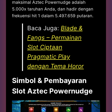
maksimal Aztec Powernudge adalah
5.000x taruhan Anda, dan hadir dengan
frekuensi hit 1 dalam 5.497.659 putaran.
Baca Juga:
Blade &
Fangs – Permainan
Slot Ciptaan
Pragmatic Play
dengan Tema Horor
Simbol & Pembayaran
Slot Aztec Powernudge