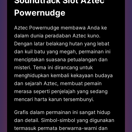
Soundtrack Slot Aztec
Powernudge
Aztec Powernudge membawa Anda ke
dalam dunia peradaban Aztec kuno.
Dengan latar belakang hutan yang lebat
dan kuil batu yang megah, permainan ini
menciptakan suasana petualangan dan
misteri. Tema ini dirancang untuk
menghidupkan kembali kekayaan budaya
dan sejarah Aztec, membuat pemain
merasa seperti penjelajah yang sedang
mencari harta karun tersembunyi.
Grafis dalam permainan ini sangat hidup
dan detail. Simbol-simbol yang digunakan
termasuk permata berwarna-warni dan