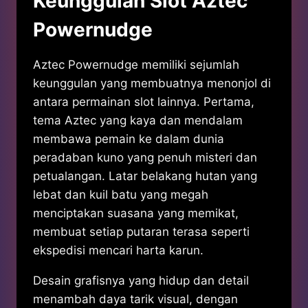
Keunggulan Slot Aztec
Powernudge
Aztec Powernudge memiliki sejumlah
keunggulan yang membuatnya menonjol di
antara permainan slot lainnya. Pertama,
tema Aztec yang kaya dan mendalam
membawa pemain ke dalam dunia
peradaban kuno yang penuh misteri dan
petualangan. Latar belakang hutan yang
lebat dan kuil batu yang megah
menciptakan suasana yang memikat,
membuat setiap putaran terasa seperti
ekspedisi mencari harta karun.
Desain grafisnya yang hidup dan detail
menambah daya tarik visual, dengan