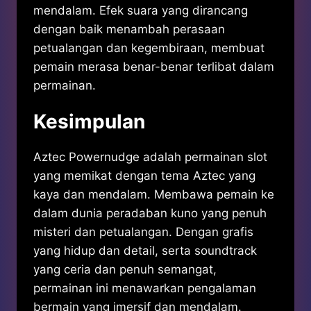
mendalam. Efek suara yang dirancang
dengan baik menambah perasaan
petualangan dan kegembiraan, membuat
pemain merasa benar-benar terlibat dalam
permainan.
Kesimpulan
Aztec Powernudge adalah permainan slot
yang memikat dengan tema Aztec yang
kaya dan mendalam. Membawa pemain ke
dalam dunia peradaban kuno yang penuh
misteri dan petualangan. Dengan grafis
yang hidup dan detail, serta soundtrack
yang ceria dan penuh semangat,
permainan ini menawarkan pengalaman
bermain yang imersif dan mendalam.