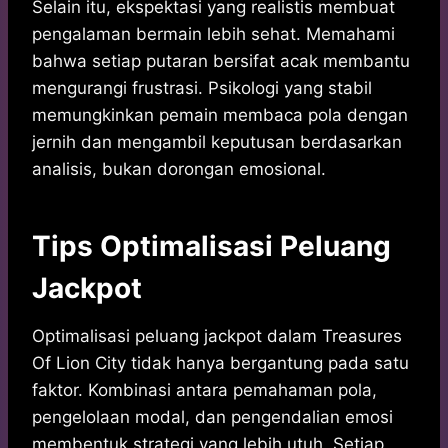
Selain itu, ekspektasi yang realistis membuat
pengalaman bermain lebih sehat. Memahami
bahwa setiap putaran bersifat acak membantu
mengurangi frustrasi. Psikologi yang stabil
memungkinkan pemain membaca pola dengan
jernih dan mengambil keputusan berdasarkan
analisis, bukan dorongan emosional.
Tips Optimalisasi Peluang
Jackpot
Optimalisasi peluang jackpot dalam Treasures
Of Lion City tidak hanya bergantung pada satu
faktor. Kombinasi antara pemahaman pola,
pengelolaan modal, dan pengendalian emosi
membentuk strategi yang lebih utuh. Setiap