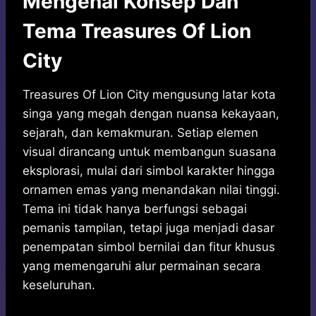
Mengenal Konsep Dan
Tema Treasures Of Lion
City
Treasures Of Lion City mengusung latar kota
singa yang megah dengan nuansa kekayaan,
sejarah, dan kemakmuran. Setiap elemen
visual dirancang untuk membangun suasana
eksplorasi, mulai dari simbol karakter hingga
ornamen emas yang menandakan nilai tinggi.
Tema ini tidak hanya berfungsi sebagai
pemanis tampilan, tetapi juga menjadi dasar
penempatan simbol bernilai dan fitur khusus
yang memengaruhi alur permainan secara
keseluruhan.