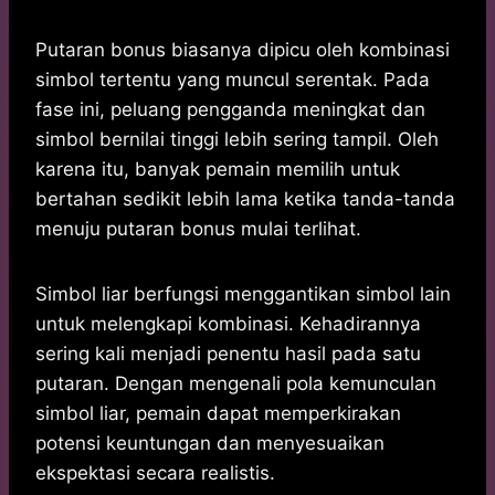
Putaran bonus biasanya dipicu oleh kombinasi
simbol tertentu yang muncul serentak. Pada
fase ini, peluang pengganda meningkat dan
simbol bernilai tinggi lebih sering tampil. Oleh
karena itu, banyak pemain memilih untuk
bertahan sedikit lebih lama ketika tanda-tanda
menuju putaran bonus mulai terlihat.
Simbol liar berfungsi menggantikan simbol lain
untuk melengkapi kombinasi. Kehadirannya
sering kali menjadi penentu hasil pada satu
putaran. Dengan mengenali pola kemunculan
simbol liar, pemain dapat memperkirakan
potensi keuntungan dan menyesuaikan
ekspektasi secara realistis.