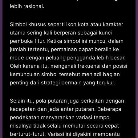
lebih rasional.
Simbol khusus seperti ikon kota atau karakter
utama sering kali berperan sebagai kunci
pembuka fitur. Ketika simbol ini muncul dalam
jumlah tertentu, permainan dapat beralih ke
mode dengan peluang pengganda lebih besar.
Oleh karena itu, mengenali frekuensi dan posisi
kemunculan simbol tersebut menjadi bagian
penting dari strategi bermain yang terukur.
Selain itu, pola putaran juga berkaitan dengan
kecepatan dan jeda antar putaran. Beberapa
pendekatan menyarankan variasi tempo,
misalnya tidak selalu memutar secara cepat
berturut-turut. Variasi ini diyakini membantu