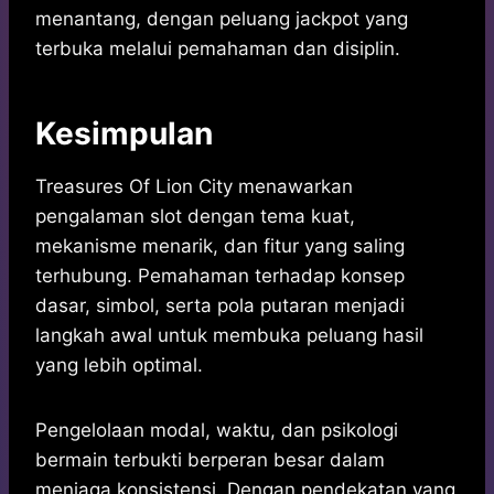
menantang, dengan peluang jackpot yang
terbuka melalui pemahaman dan disiplin.
Kesimpulan
Treasures Of Lion City menawarkan
pengalaman slot dengan tema kuat,
mekanisme menarik, dan fitur yang saling
terhubung. Pemahaman terhadap konsep
dasar, simbol, serta pola putaran menjadi
langkah awal untuk membuka peluang hasil
yang lebih optimal.
Pengelolaan modal, waktu, dan psikologi
bermain terbukti berperan besar dalam
menjaga konsistensi. Dengan pendekatan yang