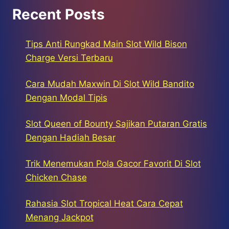
Recent Posts
Tips Anti Rungkad Main Slot Wild Bison
Charge Versi Terbaru
Cara Mudah Maxwin Di Slot Wild Bandito
Dengan Modal Tipis
Slot Queen of Bounty Sajikan Putaran Gratis
Dengan Hadiah Besar
Trik Menemukan Pola Gacor Favorit Di Slot
Chicken Chase
Rahasia Slot Tropical Heat Cara Cepat
Menang Jackpot