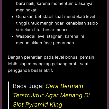
baru naik, karena momentum biasanya
meningkat.
Gunakan bet stabil saat mendekati level
tinggi untuk menghindari kehabisan saldo
sebelum fitur besar muncul.
Waspadai level stagnan, karena ini
menunjukkan fase penurunan.
Dengan perhatian pada level bonus, pemain
lebih siap menangkap peluang profit saat
pengganda besar aktif.
Baca Juga:
Cara Bermain
Terstruktur Agar Menang Di
Slot Pyramid King