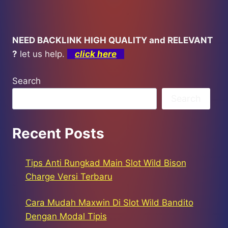
NEED BACKLINK HIGH QUALITY and RELEVANT
?
let us help.
click here
Search
Search
Recent Posts
Tips Anti Rungkad Main Slot Wild Bison
Charge Versi Terbaru
Cara Mudah Maxwin Di Slot Wild Bandito
Dengan Modal Tipis