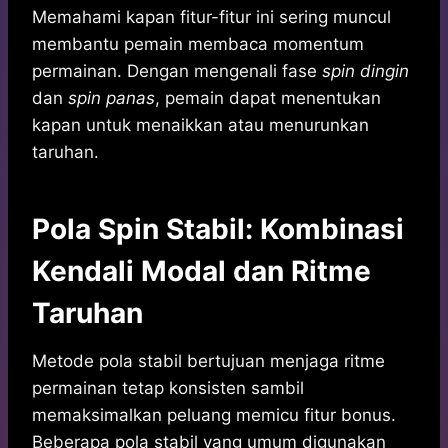
Memahami kapan fitur-fitur ini sering muncul
membantu pemain membaca momentum
permainan. Dengan mengenali fase
spin dingin
dan
spin panas
, pemain dapat menentukan
kapan untuk menaikkan atau menurunkan
taruhan.
Pola Spin Stabil: Kombinasi
Kendali Modal dan Ritme
Taruhan
Metode pola stabil bertujuan menjaga ritme
permainan tetap konsisten sambil
memaksimalkan peluang memicu fitur bonus.
Beberapa pola stabil yang umum digunakan