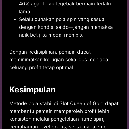
40% agar tidak terjebak bermain terlalu
lama.
Selalu gunakan pola spin yang sesuai
dengan kondisi saldo—jangan memaksa
naik bet jika modal menipis.
Dengan kedisiplinan, pemain dapat
meminimalkan kerugian sekaligus menjaga
peluang profit tetap optimal.
Kesimpulan
Metode pola stabil di Slot Queen of Gold dapat
membantu pemain memperoleh profit lebih
konsisten melalui pengelolaan ritme spin,
pemahaman level bonus, serta manajemen