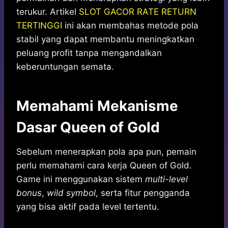
terukur. Artikel
SLOT GACOR RATE RETURN
TERTINGGI
ini akan membahas metode pola
stabil yang dapat membantu meningkatkan
peluang profit tanpa mengandalkan
keberuntungan semata.
Memahami Mekanisme
Dasar Queen of Gold
Sebelum menerapkan pola apa pun, pemain
perlu memahami cara kerja Queen of Gold.
Game ini menggunakan sistem
multi-level
bonus
,
wild symbol
, serta fitur pengganda
yang bisa aktif pada level tertentu.