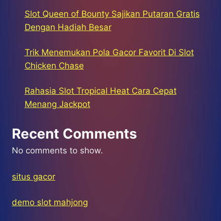
Slot Queen of Bounty Sajikan Putaran Gratis
Dengan Hadiah Besar
Trik Menemukan Pola Gacor Favorit Di Slot
Chicken Chase
Rahasia Slot Tropical Heat Cara Cepat
Menang Jackpot
Recent Comments
No comments to show.
situs gacor
demo slot mahjong