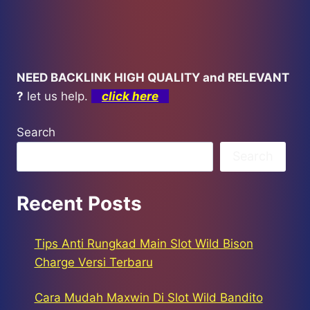
NEED BACKLINK HIGH QUALITY and RELEVANT
?
let us help.
click here
Search
Search
Recent Posts
Tips Anti Rungkad Main Slot Wild Bison
Charge Versi Terbaru
Cara Mudah Maxwin Di Slot Wild Bandito