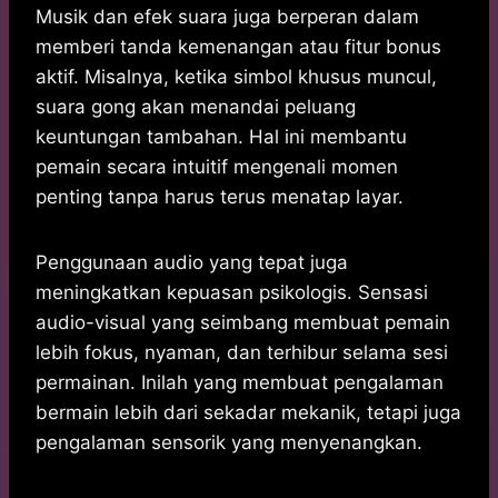
Musik dan efek suara juga berperan dalam
memberi tanda kemenangan atau fitur bonus
aktif. Misalnya, ketika simbol khusus muncul,
suara gong akan menandai peluang
keuntungan tambahan. Hal ini membantu
pemain secara intuitif mengenali momen
penting tanpa harus terus menatap layar.
Penggunaan audio yang tepat juga
meningkatkan kepuasan psikologis. Sensasi
audio-visual yang seimbang membuat pemain
lebih fokus, nyaman, dan terhibur selama sesi
permainan. Inilah yang membuat pengalaman
bermain lebih dari sekadar mekanik, tetapi juga
pengalaman sensorik yang menyenangkan.