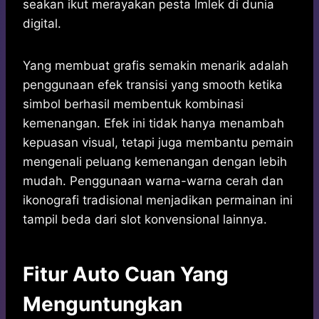
seakan ikut merayakan pesta Imlek di dunia
digital.
Yang membuat grafis semakin menarik adalah
penggunaan efek transisi yang smooth ketika
simbol berhasil membentuk kombinasi
kemenangan. Efek ini tidak hanya menambah
kepuasan visual, tetapi juga membantu pemain
mengenali peluang kemenangan dengan lebih
mudah. Penggunaan warna-warna cerah dan
ikonografi tradisional menjadikan permainan ini
tampil beda dari slot konvensional lainnya.
Fitur Auto Cuan Yang
Menguntungkan