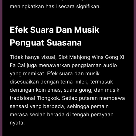
meningkatkan hasil secara signifikan.
Efek Suara Dan Musik
Penguat Suasana
Tidak hanya visual, Slot Mahjong Wins Gong Xi
Fa Cai juga menawarkan pengalaman audio
yang memikat. Efek suara dan musik
disesuaikan dengan tema Imlek, termasuk
dentingan koin emas, suara gong, dan musik
tradisional Tiongkok. Setiap putaran membawa
sensasi yang berbeda, sehingga pemain
merasa seolah berada di tengah perayaan
nyata.