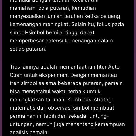
memahami pola putaran, kemudian
menyesuaikan jumlah taruhan ketika peluang
kemenangan meningkat. Selain itu, fokus pada
simbol-simbol bernilai tinggi dapat
memperbesar potensi kemenangan dalam
setiap putaran.
Tips lainnya adalah memanfaatkan fitur Auto
Cuan untuk eksperimen. Dengan memantau
tren simbol selama beberapa putaran, pemain
bisa mengetahui waktu terbaik untuk
meningkatkan taruhan. Kombinasi strategi
matematis dan observasi simbol membuat
permainan ini lebih dari sekadar untung-
untungan, namun juga menantang kemampuan
analisis pemain.