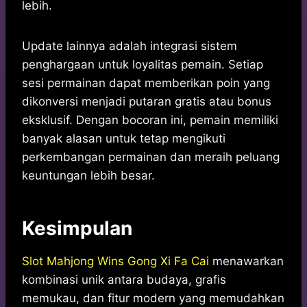
lebih.
Update lainnya adalah integrasi sistem
penghargaan untuk loyalitas pemain. Setiap
sesi permainan dapat memberikan poin yang
dikonversi menjadi putaran gratis atau bonus
eksklusif. Dengan bocoran ini, pemain memiliki
banyak alasan untuk tetap mengikuti
perkembangan permainan dan meraih peluang
keuntungan lebih besar.
Kesimpulan
Slot Mahjong Wins Gong Xi Fa Cai
menawarkan
kombinasi unik antara budaya, grafis
memukau, dan fitur modern yang memudahkan