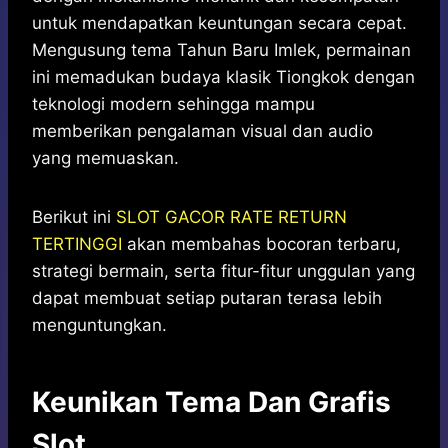
untuk mendapatkan keuntungan secara cepat.
Mengusung tema Tahun Baru Imlek, permainan
ini memadukan budaya klasik Tiongkok dengan
teknologi modern sehingga mampu
memberikan pengalaman visual dan audio
yang memuaskan.
Berikut ini
SLOT GACOR RATE RETURN
TERTINGGI
akan membahas bocoran terbaru,
strategi bermain, serta fitur-fitur unggulan yang
dapat membuat setiap putaran terasa lebih
menguntungkan.
Keunikan Tema Dan Grafis
Slot