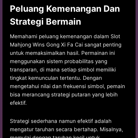
Peluang Kemenangan Dan
Strategi Bermain
Memahami peluang kemenangan dalam Slot
Mahjong Wins Gong Xi Fa Cai sangat penting
untuk memaksimalkan hasil. Permainan ini
menggunakan sistem probabilitas yang
transparan, di mana setiap simbol memiliki
tingkat kemunculan tertentu. Dengan
mengetahui nilai dan frekuensi simbol, pemain
bisa merancang strategi putaran yang lebih
efektif.
Strategi sederhana namun efektif adalah
mengatur taruhan secara bertahap. Misalnya,
memulai dengan taruhan kecil untuk